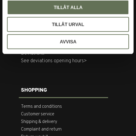
Tegnérgatan 20
TILLÅT ALLA
113 59 Stockholm
TILLÅT URVAL
Opening hours:
Mon-Fri: 10-18
Sat: 11-16
AVVISA
Deviations:
See deviations opening hours>
SHOPPING
Terms and conditions
Customer service
Shipping & delivery
Complaint and return