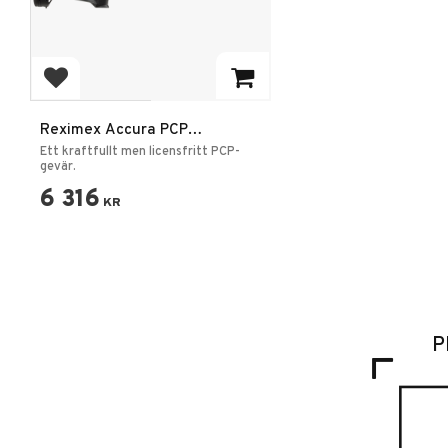
Add to favorites
Reximex Accura PCP
Luftgevär
Ett kraftfullt men licensfritt PCP-
gevär.
6 316
KR
P