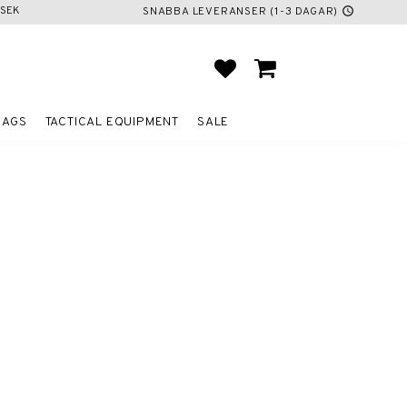
SEK
SNABBA LEVERANSER (1-3 DAGAR)
schedule
FAVORITES
BASKET
BAGS
TACTICAL EQUIPMENT
SALE