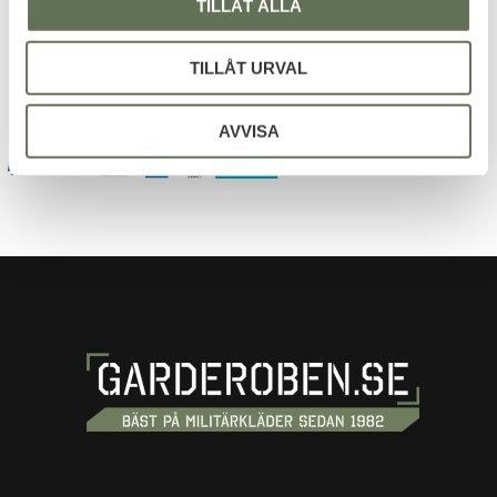
TILLÅT ALLA
Dina personuppgifter behandlas i enlighet med vår
integritetspolicy
.
TILLÅT URVAL
AVVISA