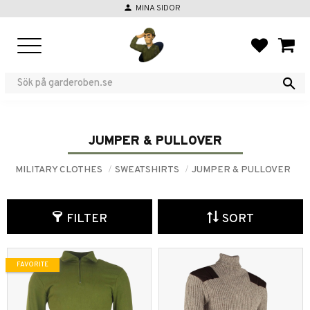
person
MINA SIDOR
Menu
FAVORIT
BASKE
JUMPER & PULLOVER
MILITARY CLOTHES
SWEATSHIRTS
JUMPER & PULLOVER
FILTER
SORT
FAVORITE