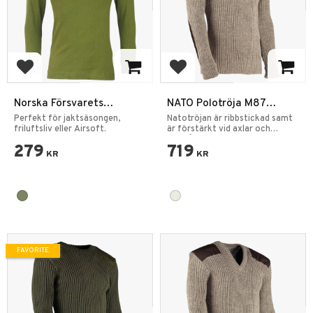
Add to favorites
Add to favorites
Norska Försvarets
NATO Polotröja M87
Thermal Tröja Olivgrön
Original Heather Mix
Perfekt för jaktsäsongen,
Natotröjan är ribbstickad samt
friluftsliv eller Airsoft.
är förstärkt vid axlar och
armbågar.
279
719
KR
KR
FAVORITE