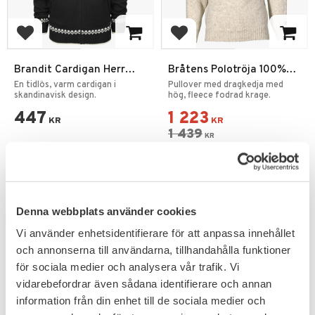
Add to favorites
Add to favorites
Brandit Cardigan Herr
Bråtens Polotröja 100%
Norweger Norsk Kofta
Ull
En tidlös, varm cardigan i
Pullover med dragkedja med
skandinavisk design.
hög, fleece fodrad krage.
447
1 223
KR
KR
1 439
KR
Denna webbplats använder cookies
FAVORITE
Vi använder enhetsidentifierare för att anpassa innehållet
och annonserna till användarna, tillhandahålla funktioner
för sociala medier och analysera vår trafik. Vi
vidarebefordrar även sådana identifierare och annan
information från din enhet till de sociala medier och