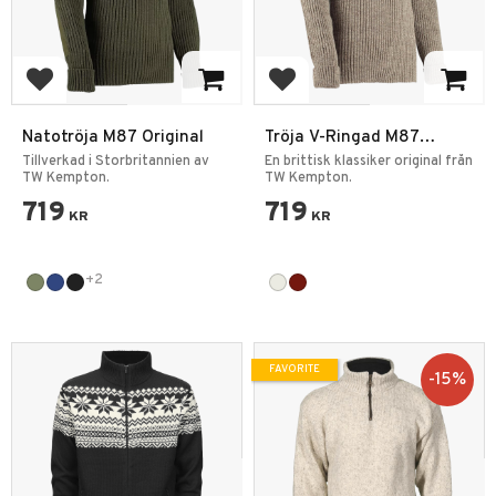
Add to favorites
Add to favorites
Natotröja M87 Original
Tröja V-Ringad M87
Original
Tillverkad i Storbritannien av
En brittisk klassiker original från
TW Kempton.
TW Kempton.
719
719
KR
KR
+2
FAVORITE
15
%