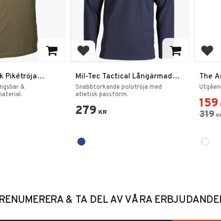
rites
Add to favorites
Add
k Pikétröja
Mil-Tec Tactical Långärmad
The A
Pikétröja
Tröja 
ingsbar &
Snabbtorkande polotröja med
Utgåend
aterial.
atletisk passform.
159
279
KR
319
K
RENUMERERA & TA DEL AV VÅRA ERBJUDANDE