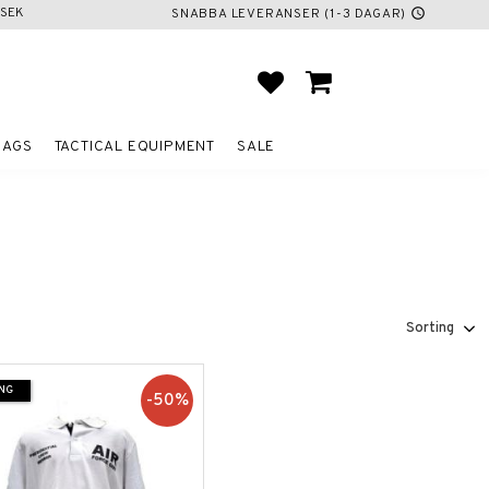
SEK
SNABBA LEVERANSER (1-3 DAGAR)
schedule
FAVORITES
BASKET
BAGS
TACTICAL EQUIPMENT
SALE
Select sorting method
NG
50
%