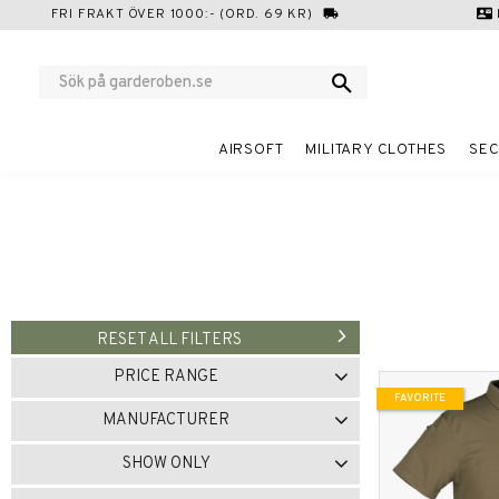
FRI FRAKT ÖVER 1000:- (ORD. 69 KR)
local_shipping
contact_mail
AIRSOFT
MILITARY CLOTHES
SEC
RESET ALL FILTERS
PRICE RANGE
FAVORITE
159
360
MANUFACTURER
MIL-TEC
2
SHOW ONLY
ÖVRIGT VARUMÄRKE
1
In stock
3