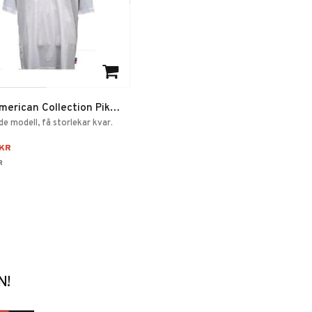
 to favorites
merican Collection Piké
Air Force One
e modell, få storlekar kvar.
KR
R
N!