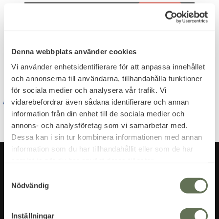
Dina personuppgifter behandlas i enlighet med vår
Denna webbplats använder cookies
integritetspolicy
.
Vi använder enhetsidentifierare för att anpassa innehållet
och annonserna till användarna, tillhandahålla funktioner
för sociala medier och analysera vår trafik. Vi
vidarebefordrar även sådana identifierare och annan
information från din enhet till de sociala medier och
annons- och analysföretag som vi samarbetar med.
Dessa kan i sin tur kombinera informationen med annan
information som du har tillhandahållit eller som de har
samlat in när du har använt deras tjänster.
S
Nödvändig
a
m
t
Inställningar