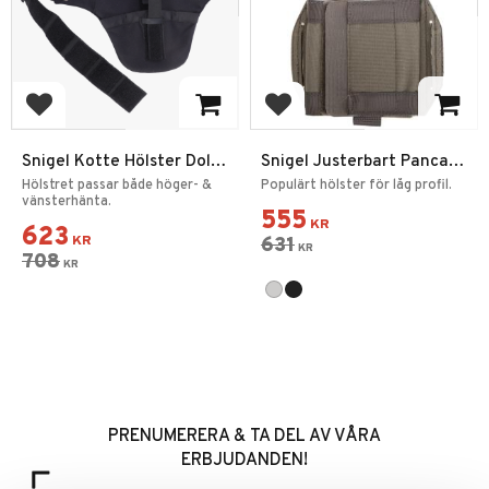
Add to favorites
Add to favorites
Snigel Kotte Hölster Dold
Snigel Justerbart Pancake
2.0
Hölster -16
Hölstret passar både höger- &
Populärt hölster för låg profil.
vänsterhänta.
555
KR
623
KR
631
KR
708
KR
PRENUMERERA & TA DEL AV VÅRA
ERBJUDANDEN!