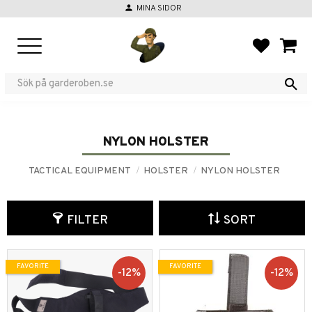
person
MINA SIDOR
Menu
FAVORIT
BASKE
NYLON HOLSTER
TACTICAL EQUIPMENT
HOLSTER
NYLON HOLSTER
FILTER
SORT
FAVORITE
FAVORITE
12
%
12
%