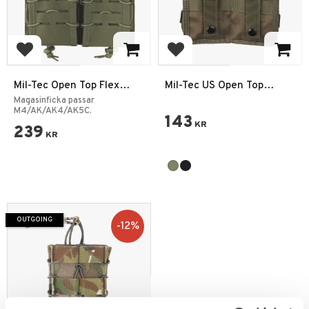
Add to favorites
Add to favorites
Mil-Tec Open Top Flex
Mil-Tec US Open Top
Double Magasin Pouch
Double M4/M16 Mag
Magasinficka passar
M4/AK/AK4/AK5C.
Pouch
143
KR
239
KR
OUTGOING
12
%