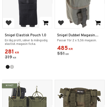
Add to favorites
Add to favorites
Snigel Elastisk Pouch 1.0
Snigel Dubbel Magasin
ficka Pouch 5.56 / 7.62
En låg profil, säker & mångsidig
Passar för 2 x 5,56 magasin.
elastisk magasin ficka.
Grå
485
KR
281
KR
551
KR
319
KR
NYHET