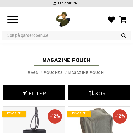
person
MINA SIDOR
Menu
FAVORIT
BASKE
MAGAZINE POUCH
BAGS
POUCHES
MAGAZINE POUCH
FILTER
SORT
FAVORITE
FAVORITE
12
%
12
%