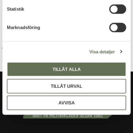
c
k
Statistik
Dina personuppgifter behandlas i enlighet med vår
e
integritetspolicy
.
s
Marknadsföring
v
a
l
Visa detaljer
TILLÅT ALLA
TILLÅT URVAL
AVVISA