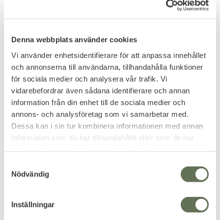
Add to favorites
Denna webbplats använder cookies
Snigel Kort Magasinficka
Speed Pouch 12
Utgående produkt, få kvar i
Vi använder enhetsidentifierare för att anpassa innehållet
lager.
och annonserna till användarna, tillhandahålla funktioner
377
KR
för sociala medier och analysera vår trafik. Vi
428
KR
vidarebefordrar även sådana identifierare och annan
information från din enhet till de sociala medier och
annons- och analysföretag som vi samarbetar med.
Dessa kan i sin tur kombinera informationen med annan
information som du har tillhandahållit eller som de har
samlat in när du har använt deras tjänster.
S
PRENUMERERA & TA DEL AV VÅRA
Nödvändig
a
ERBJUDANDEN!
m
t
Inställningar
y