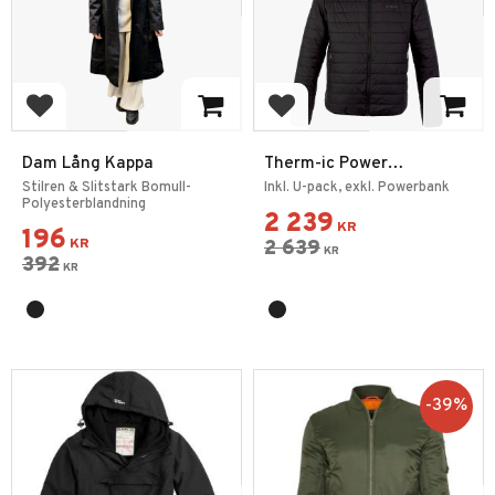
Add to favorites
Add to favorites
Dam Lång Kappa
Therm-ic Power
Värmejacka Casual Herr
Stilren & Slitstark Bomull-
Inkl. U-pack, exkl. Powerbank
Polyesterblandning
2 239
KR
196
KR
2 639
KR
392
KR
39
%