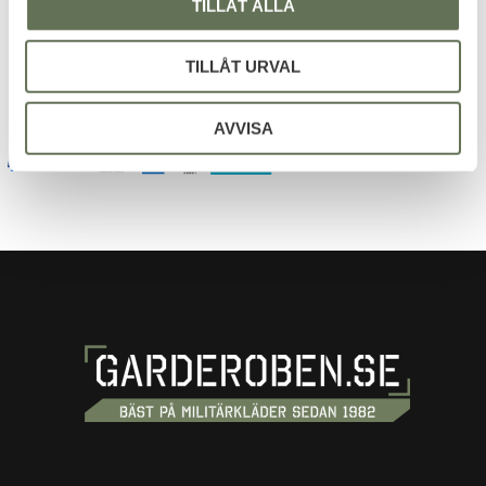
TILLÅT ALLA
Dina personuppgifter behandlas i enlighet med vår
integritetspolicy
.
TILLÅT URVAL
AVVISA