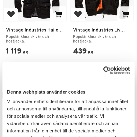
Add to favorites
Add to favorites
Vintage Industries Hailey
Vintage Industries Liv
ladies parka Dam Jacka
Dam Jacka
Populär klassisk vår och
Populär klassisk vår och
höstjacka.
höstjacka.
1 119
439
KR
KR
Denna webbplats använder cookies
OUTGOING
Vi använder enhetsidentifierare för att anpassa innehållet
och annonserna till användarna, tillhandahålla funktioner
för sociala medier och analysera vår trafik. Vi
vidarebefordrar även sådana identifierare och annan
information från din enhet till de sociala medier och