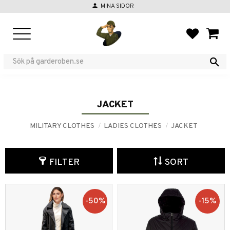
person
MINA SIDOR
Menu
FAVORIT
BASKE
JACKET
MILITARY CLOTHES
LADIES CLOTHES
JACKET
FILTER
SORT
50
%
15
%