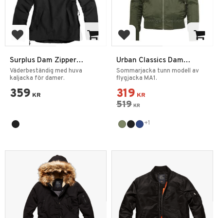
Add to favorites
Add to favorites
Surplus Dam Zipper
Urban Classics Dam
Windbreaker Jacka
Bomberjacka
Väderbeständig med huva
Sommarjacka tunn modell av
kaljacka för damer.
flygjacka MA1.
359
319
KR
KR
519
KR
+1