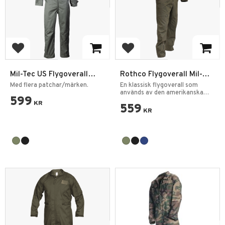
Add to favorites
Add to favorites
Mil-Tec US Flygoverall
Rothco Flygoverall Mil-
Vuxen
Spec Jumpsuit
Med flera patchar/märken.
En klassisk flygoverall som
används av den amerikanska
599
militären.
KR
559
KR