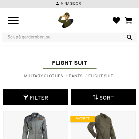
person
MINA SIDOR
Menu
FAVORIT
BASKE
FLIGHT SUIT
MILITARY CLOTHES
PANTS
FLIGHT SUIT
FILTER
SORT
FAVORITE