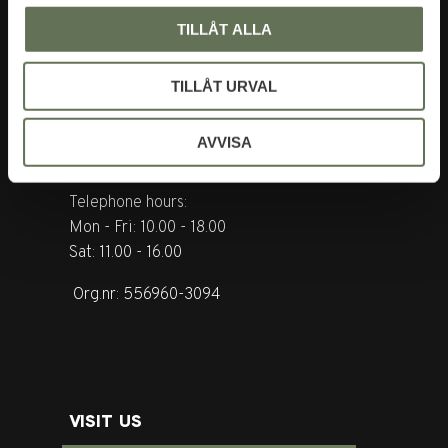
TILLÅT ALLA
CONTACT US
TILLÅT URVAL
Tel. +46 (0)8-31 44 40
AVVISA
E-mail. info@garderoben.se
Telephone hours:
Mon - Fri: 10.00 - 18.00
Sat: 11.00 - 16.00
Org.nr: 556960-3094
VISIT US