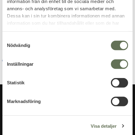
information från din enhet till de sociala medier och
annons- och analysföretag som vi samarbetar med.
Dessa kan i sin tur kombinera informationen med annan
Dina personuppgifter behandlas i enlighet med vår
information som du har tillhandahållit eller som de har
samlat in när du har använt deras tjänster.
integritetspolicy
.
S
Nödvändig
a
m
t
Inställningar
y
c
k
Statistik
e
s
Marknadsföring
v
a
l
Visa detaljer