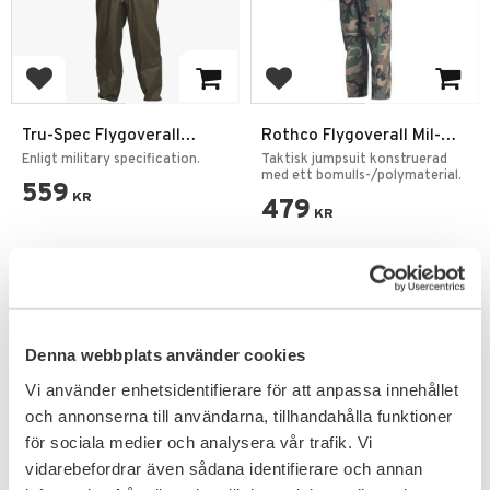
Add to favorites
Add to favorites
Tru-Spec Flygoverall
Rothco Flygoverall Mil-
Enfärgad
Spec Kamouflage
Enligt military specification.
Taktisk jumpsuit konstruerad
med ett bomulls-/polymaterial.
559
KR
479
KR
Denna webbplats använder cookies
Vi använder enhetsidentifierare för att anpassa innehållet
och annonserna till användarna, tillhandahålla funktioner
PRENUMERERA & TA DEL AV VÅRA
för sociala medier och analysera vår trafik. Vi
ERBJUDANDEN!
vidarebefordrar även sådana identifierare och annan