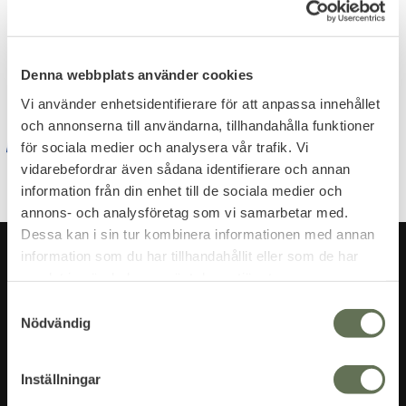
Dina personuppgifter behandlas i enlighet med vår
integritetspolicy
.
Denna webbplats använder cookies
Vi använder enhetsidentifierare för att anpassa innehållet
och annonserna till användarna, tillhandahålla funktioner
för sociala medier och analysera vår trafik. Vi
vidarebefordrar även sådana identifierare och annan
information från din enhet till de sociala medier och
annons- och analysföretag som vi samarbetar med.
Dessa kan i sin tur kombinera informationen med annan
information som du har tillhandahållit eller som de har
samlat in när du har använt deras tjänster.
S
Nödvändig
a
m
t
Inställningar
y