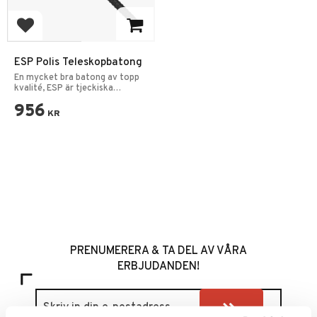
Add to favorites
ESP Polis Teleskopbatong
En mycket bra batong av topp
kvalité, ESP är tjeckiska
polisens tjänstebatong.
956
KR
PRENUMERERA & TA DEL AV VÅRA
ERBJUDANDEN!