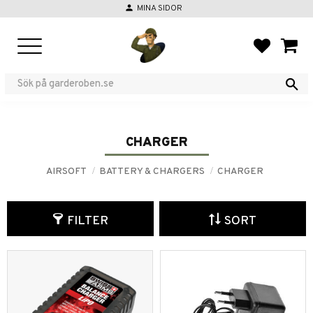
person
MINA SIDOR
Menu
FAVORIT
BASKE
CHARGER
AIRSOFT
BATTERY & CHARGERS
CHARGER
FILTER
SORT