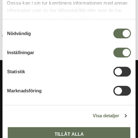
Dessa kan i sin tur kombinera informationen med annan
integritetspolicy
.
information som du har tillhandahållit eller som de har
samlat in när du har använt deras tjänster.
S
Nödvändig
a
m
t
Inställningar
y
c
k
Statistik
e
s
Marknadsföring
v
a
l
Visa detaljer
TILLÅT ALLA
CONTACT US