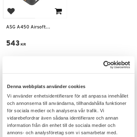
Add to favorites
ASG A450 Airsoft
Charger LiPo NiMH LiFe
LiHV EU plug
543
KR
Denna webbplats använder cookies
PRENUMERERA & TA DEL AV VÅRA
Vi använder enhetsidentifierare för att anpassa innehållet
ERBJUDANDEN!
och annonserna till användarna, tillhandahålla funktioner
för sociala medier och analysera vår trafik. Vi
vidarebefordrar även sådana identifierare och annan
information från din enhet till de sociala medier och
annons- och analysföretag som vi samarbetar med.
Dina personuppgifter behandlas i enlighet med vår