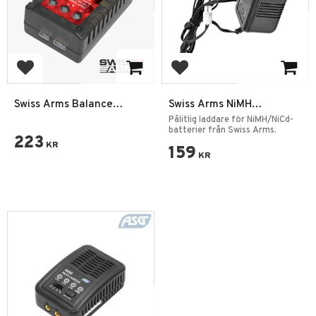
Add to favorites
Add to favorites
Swiss Arms Balance
Swiss Arms NiMH
Charger Batteri laddare
Batteriladdare 220V – För
Pålitlig laddare för NiMH/NiCd-
LiPO
Airsoftbatterier
batterier från Swiss Arms.
223
KR
159
KR