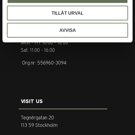
TILLÅT URVAL
Tel. +46 (0)8-31 44 40
E-mail. info@garderoben.se
AVVISA
Telephone hours:
Mon - Fri: 10.00 - 18.00
Sat: 11.00 - 16.00
Org.nr: 556960-3094
VISIT US
Tegnérgatan 20
113 59 Stockholm