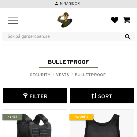
person
MINA SIDOR
Menu
FAVORIT
BASKE
BULLETPROOF
SECURITY
VESTS
BULLETPROOF
FILTER
SORT
NYHET
FAVORITE