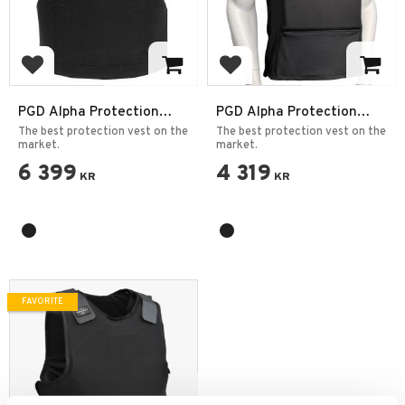
Add to favorites
Add to favorites
PGD Alpha Protection
PGD Alpha Protection
Vest DELTA IIIA +55J
Vest DELTA IIIA +55J
The best protection vest on the
The best protection vest on the
market.
market.
6 399
4 319
KR
KR
FAVORITE