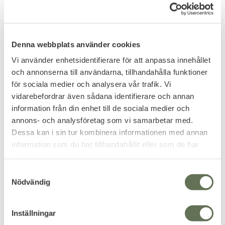
Add to favorites
Denna webbplats använder cookies
EnGarde Comfort II GEN7
Skyddsväst
Vi använder enhetsidentifierare för att anpassa innehållet
Flexibla, Unisex & mjuka
kroppsskydd.
och annonserna till användarna, tillhandahålla funktioner
6 799
för sociala medier och analysera vår trafik. Vi
KR
vidarebefordrar även sådana identifierare och annan
information från din enhet till de sociala medier och
annons- och analysföretag som vi samarbetar med.
Dessa kan i sin tur kombinera informationen med annan
information som du har tillhandahållit eller som de har
samlat in när du har använt deras tjänster.
S
Nödvändig
PRENUMERERA & TA DEL AV VÅRA
a
ERBJUDANDEN!
m
t
Inställningar
y