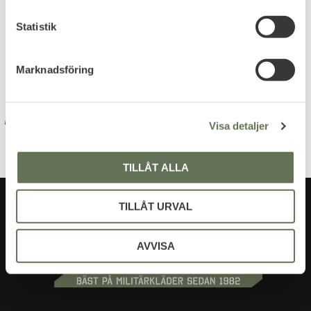
c
k
Statistik
Dina personuppgifter behandlas i enlighet med vår
e
integritetspolicy
.
s
Marknadsföring
v
a
l
Visa detaljer
TILLÅT ALLA
TILLÅT URVAL
AVVISA