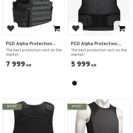
Add to favorites
Add to favorites
PGD Alpha Protection
PGD Alpha Protection
Vest DELTA IIIA +55J
Vest DELTA IIIA +55J
The best protection vest on the
The best protection vest on the
market.
market.
7 999
5 999
KR
KR
NYHET
NYHET