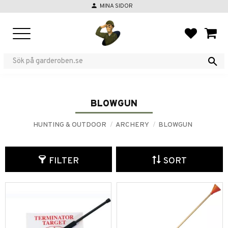
person
MINA SIDOR
Menu
FAVORIT
BASKE
BLOWGUN
HUNTING & OUTDOOR
ARCHERY
BLOWGUN
FILTER
SORT