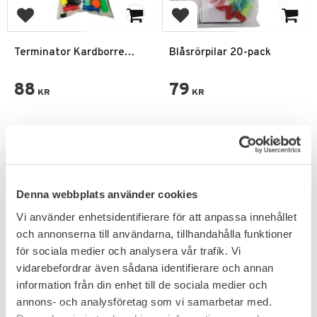
Add to favorites
Add to favorites
Terminator Kardborre
Blåsrörpilar 20-pack
Dart Kit Blåsrörs pilar 24-
pack
88
79
KR
KR
Denna webbplats använder cookies
PRENUMERERA & TA DEL AV VÅRA
Vi använder enhetsidentifierare för att anpassa innehållet
ERBJUDANDEN!
och annonserna till användarna, tillhandahålla funktioner
för sociala medier och analysera vår trafik. Vi
vidarebefordrar även sådana identifierare och annan
information från din enhet till de sociala medier och
Dina personuppgifter behandlas i enlighet med vår
annons- och analysföretag som vi samarbetar med.
integritetspolicy
.