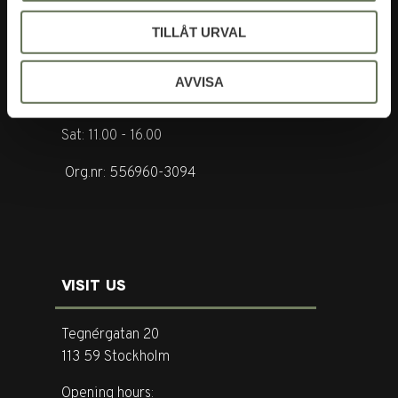
Tel. +46 (0)8-31 44 40
TILLÅT URVAL
E-mail. info@garderoben.se
AVVISA
Telephone hours:
Mon - Fri: 10.00 - 18.00
Sat: 11.00 - 16.00
Org.nr: 556960-3094
VISIT US
Tegnérgatan 20
113 59 Stockholm
Opening hours: