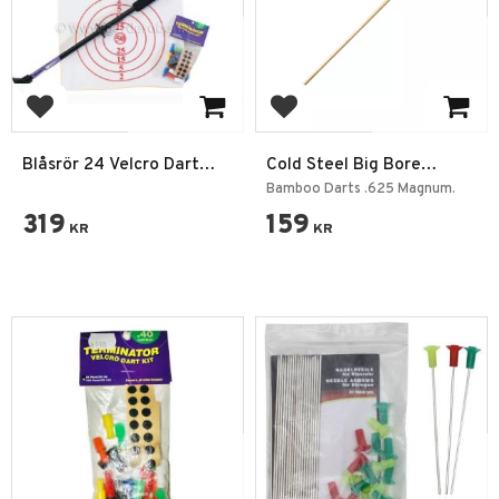
Add to favorites
Add to favorites
Blåsrör 24 Velcro Dart
Cold Steel Big Bore
med tavla
Blowgun Darts 50-pack
Bamboo Darts .625 Magnum.
319
159
KR
KR