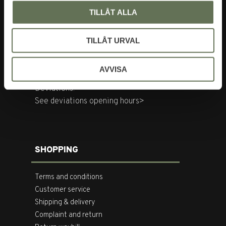
Tegnérgatan 20
TILLÅT ALLA
113 59 Stockholm
TILLÅT URVAL
Opening hours:
Mon-Fri: 10-18
Sat: 11-16
AVVISA
Deviations:
See deviations opening hours>
SHOPPING
Terms and conditions
Customer service
Shipping & delivery
Complaint and return