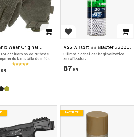
 to favorites
Add to favorites
nix Wear Original
ASG Airsoft BB Blaster 3300
kar
skott
för att klara av de tuffaste
Ultimat släthet ger högkvalitativa
garna du kan ställa de inför.
airsoftkulor.
87
KR
KR
TE
FAVORITE