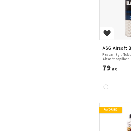
Add to favo
ASG Airsoft B
3300 kulor
Passar låg effekt
Airsoft replikor.
79
KR
FAVORITE