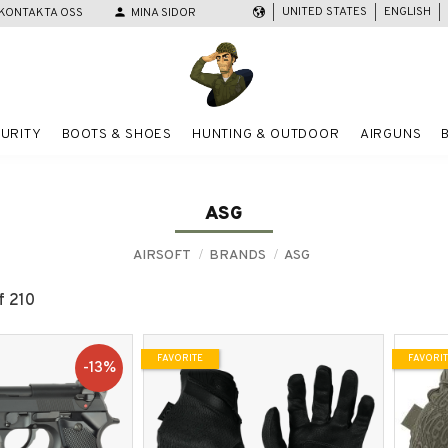
UNITED STATES
ENGLISH
KONTAKTA OSS
person
MINA SIDOR
URITY
BOOTS & SHOES
HUNTING & OUTDOOR
AIRGUNS
ASG
AIRSOFT
BRANDS
ASG
f
210
FAVORITE
FAVORI
13
%