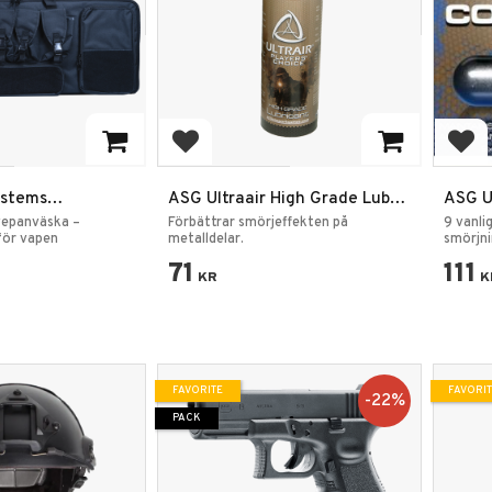
rites
Add to favorites
Add
ystems
ASG Ultraair High Grade Lub
ASG Ul
ed Pluckfoam -
Smörjmedel
vepanväska –
Förbättrar smörjeffekten på
9 vanli
för vapen
metalldelar.
smörjni
71
111
KR
K
FAVORITE
FAVORI
22
%
PACK