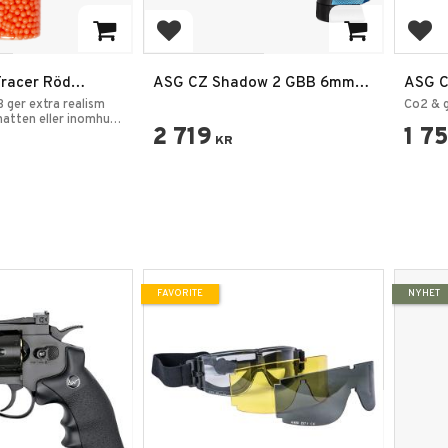
rites
Add to favorites
Add
Tracer Röd
ASG CZ Shadow 2 GBB 6mm
ASG C
00 st
Full Metal
6mm S
B ger extra realism
Co2 & g
 natten eller inomhus
2 719
1 7
KR
FAVORITE
NYHET