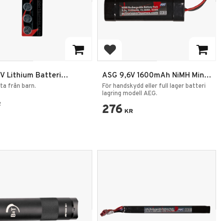
 to favorites
Add to favorites
V Lithium Batteri
ASG 9,6V 1600mAh NiMH Mini
2 5st
Tamiya Batteri
rta från barn.
För handskydd eller full lager batteri
lagring modell AEG.
R
276
KR