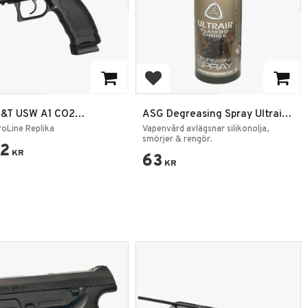
 to favorites
Add to favorites
&T USW A1 CO2
ASG Degreasing Spray Ultrair
ack Airsoft Pistol 6mm
Airsoft Rengöring 150ml
oLine Replika
Vapenvård avlägsnar silikonolja,
smörjer & rengör.
12
KR
63
KR