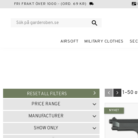
FRI FRAKT ÖVER 1000:- (ORD. 69 KR)
local_shipping
contact_mail
AIRSOFT
MILITARY CLOTHES
SEC
1–
50
o
RESET ALL FILTERS
PRICE RANGE
NYHET
18
5 648
MANUFACTURER
ASG
180
ASP
1
SHOW ONLY
HOME DEFENCE 24
1
In stock
101