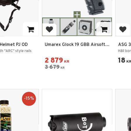
rites
Add to favorites
Add
 Helmet PJ OD
Umarex Glock 19 GBB Airsoft
ASG 3
Pistol 6mm Paket
CR203
th "ARC" style rails
Håll bo
2 879
18
KR
K
3 679
KR
15
%