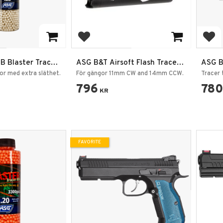
rites
Add to favorites
Add
B Blaster Tracer
ASG B&T Airsoft Flash Tracer
ASG B
ott
Unit
or med extra släthet.
För gängor 11mm CW and 14mm CCW.
Tracer t
796
780
KR
FAVORITE