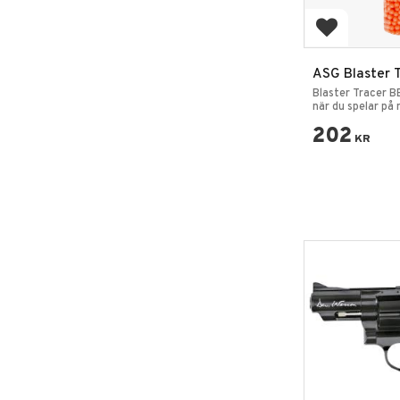
Add to favo
ASG Blaster 
Airsoft BB 33
Blaster Tracer B
när du spelar på
spel.
202
KR