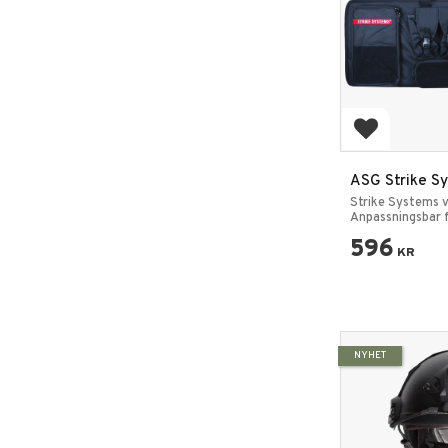
Add to favo
ASG Strike S
Vepanväska m
Strike Systems 
Svart
Anpassningsbar 
596
KR
NYHET