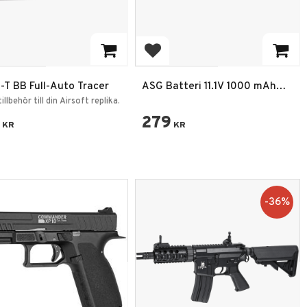
 to favorites
Add to favorites
-T BB Full-Auto Tracer
ASG Batteri 11.1V 1000 mAh
25C LiPo T-plug
illbehör till din Airsoft replika.
279
KR
KR
36
%