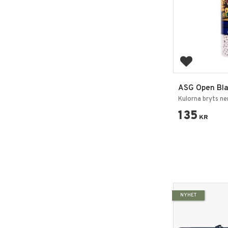
Add to favo
ASG Open Bla
kulor
Kulorna bryts ner
135
KR
NYHET