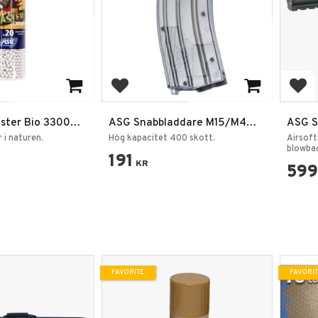
rites
Add to favorites
Add
ster Bio 3300
ASG Snabbladdare M15/M4
ASG S
High Cap. 400BB
 i naturen.
Hög kapacitet 400 skott.
Airsoft
blowba
191
KR
599
FAVORITE
FAVORI