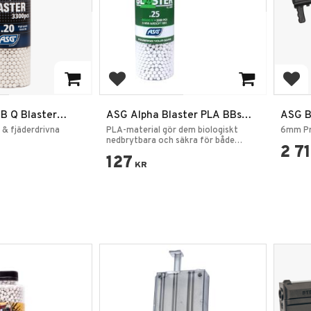
rites
Add to favorites
Add
B Q Blaster
ASG Alpha Blaster PLA BBs
ASG B
3300 st Biologiskt
Blowb
 & fjäderdrivna
PLA-material gör dem biologiskt
6mm Pr
Nedbrytbara Airsoftkulor
nedbrytbara och säkra för både
2 7
spelare och natur.
127
KR