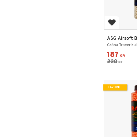
Add to favo
ASG Airsoft B
Grön 3300 sk
Gröna Tracer kul
187
KR
220
KR
FAVORITE