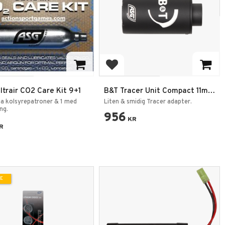
 to favorites
Add to favorites
trair CO2 Care Kit 9+1
B&T Tracer Unit Compact 11mm
CW 14mm CCW
ga kolsyrepatroner & 1 med
Liten & smidig Tracer adapter.
ng.
956
KR
R
TE