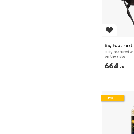
Add to favo
Big Foot Fast
Fully featured wi
on the sides.
664
KR
FAVORITE