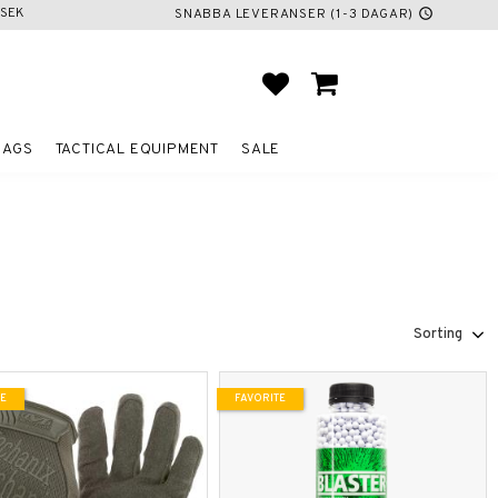
SEK
SNABBA LEVERANSER (1-3 DAGAR)
schedule
FAVORITES
BASKET
BAGS
TACTICAL EQUIPMENT
SALE
Select sorting method
TE
FAVORITE