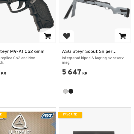
 to favorites
Add to favorites
teyr M9-A1 Co2 6mm
ASG Steyr Scout Sniper
Airsoft gevär 6mm 1,8J
 replica Co2 and Non-
Integrerad bipod & lagring av reserv
ck.
mag.
5 647
KR
KR
TE
FAVORITE