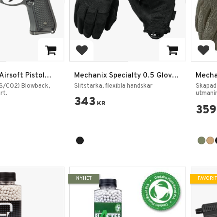
rites
Add to favorites
Add
irsoft Pistol
Mechanix Specialty 0.5 Gloves
Mecha
– Covert Svart
Hands
S/CO2) Blowback,
Slitstarka, flexibla handskar
Skapad 
rt.
utmanin
343
KR
359
NYHET
FAVORI