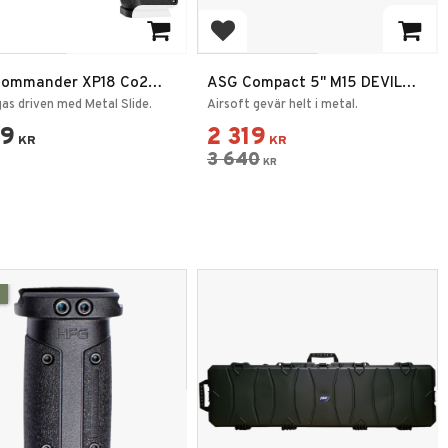
 to favorites
Add to favorites
ommander XP18 Co2
ASG Compact 5" M15 DEVIL
vart
Series AEG 6mm
as driven med Metal Slide.
Airsoft gevär helt i metal.
59
2 319
KR
KR
3 640
KR