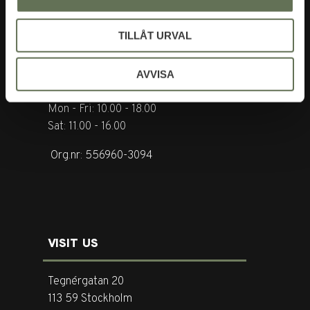
CONTACT US
TILLÅT URVAL
Tel. +46 (0)8-31 44 40
E-mail. info@garderoben.se
AVVISA
Telephone hours:
Mon - Fri: 10.00 - 18.00
Sat: 11.00 - 16.00
Org.nr: 556960-3094
VISIT US
Tegnérgatan 20
113 59 Stockholm