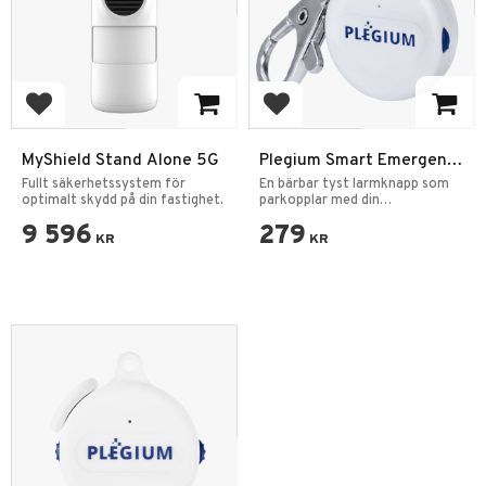
Add to favorites
Add to favorites
MyShield Stand Alone 5G
Plegium Smart Emergency
Button
Fullt säkerhetssystem för
En bärbar tyst larmknapp som
optimalt skydd på din fastighet.
parkopplar med din
mobiltelefon.
9 596
279
KR
KR