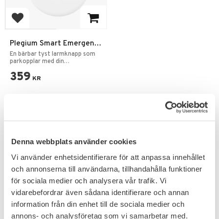
Add to favorites
Plegium Smart Emergency
Button Wearable
En bärbar tyst larmknapp som
parkopplar med din
mobiltelefon.
359
KR
Denna webbplats använder cookies
PRENUMERERA & TA DEL AV VÅRA
Vi använder enhetsidentifierare för att anpassa innehållet
ERBJUDANDEN!
och annonserna till användarna, tillhandahålla funktioner
för sociala medier och analysera vår trafik. Vi
vidarebefordrar även sådana identifierare och annan
information från din enhet till de sociala medier och
annons- och analysföretag som vi samarbetar med.