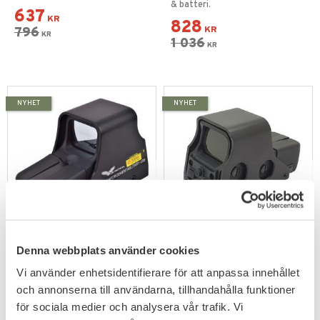
& batteri.
637
KR
828
796
KR
KR
1 036
KR
NYHET
NYHET
Add to favorites
Add to favorites
Denna webbplats använder cookies
ACM 551 Holografiskt
ACM 551 Holografiskt
Sikte – QD Fäste & Skydd
Sikte – Röd/Grön Retikel
Snabb montering och maximal
Snabb målsökning med
Vi använder enhetsidentifierare för att anpassa innehållet
precision
holografisk precision
och annonserna till användarna, tillhandahålla funktioner
719
559
för sociala medier och analysera vår trafik. Vi
KR
KR