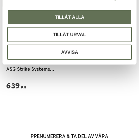
NYHET
TILLÅT ALLA
TILLÅT URVAL
AVVISA
Add to favorites
ASG Strike Systems
RDATS-02 Rödpunktssikte
– 3.5 MOA, RMR Footprint
639
KR
PRENUMERERA & TA DEL AV VÅRA