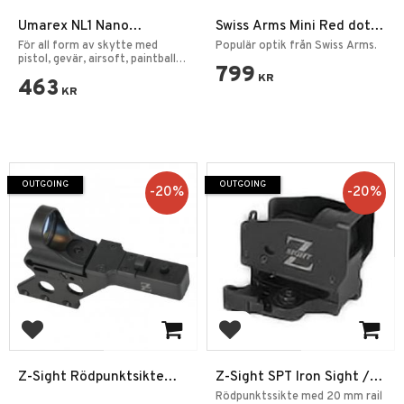
Umarex NL1 Nano
Swiss Arms Mini Red dot
Lasersikte Class Röd
Rödpunktsikte
För all form av skytte med
Populär optik från Swiss Arms.
Punkt
pistol, gevär, airsoft, paintball
799
osv.
KR
463
KR
OUTGOING
OUTGOING
20
%
20
%
Add to favorites
Add to favorites
Z-Sight Rödpunktsikte
Z-Sight SPT Iron Sight /
SPT IPSC w / Pistol mount
Dot Sight
Rödpunktssikte med 20 mm rail