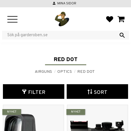
person
MINA SIDOR
Menu
FAVORIT
BASKE
RED DOT
AIRGUNS
OPTICS
RED DOT
FILTER
SORT
NYHET
NYHET