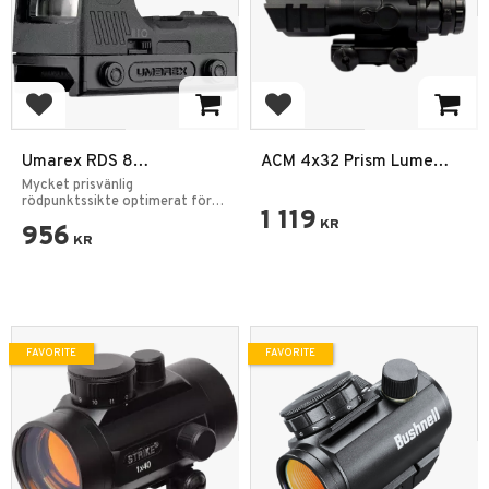
Add to favorites
Add to favorites
Umarex RDS 8
ACM 4x32 Prism Lume
Rödpunktssikte
Kikarsikte – Svart
Mycket prisvänlig
rödpunktssikte optimerat för
1 119
luftvapen.
KR
956
KR
FAVORITE
FAVORITE