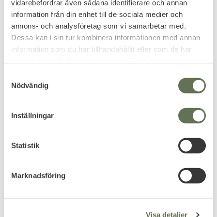
vidarebefordrar även sådana identifierare och annan
information från din enhet till de sociala medier och
annons- och analysföretag som vi samarbetar med.
Dessa kan i sin tur kombinera informationen med annan
information som du har tillhandahållit eller som de har
samlat in när du har använt deras tjänster.
S
Nödvändig
a
m
t
Inställningar
y
Add to favorites
Add to favorites
c
ASG Dot Sight Red 30 mm
ASG Red dot 20x30 mm
k
Statistik
Rödpunktsikte 21 mm
e
weaver
439
239
s
KR
KR
Marknadsföring
v
a
l
Visa detaljer