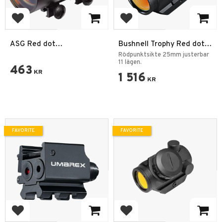
Add to favorites
Add to favorites
ASG Red dot
Bushnell Trophy Red dot
Rödpunktsikte 40 mm
TRS 1x25 Rödpunktsikte
Rödpunktsikte 25mm justerbar
11 lägen.
463
KR
1 516
KR
FAVORITE
FAVORITE
Add to favorites
Add to favorites