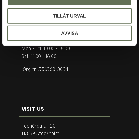
CONTACT US
TILLÅT URVAL
Tel. +46 (0)8-31 44 40
E-mail. info@garderoben.se
AVVISA
Telephone hours:
Mon - Fri: 10.00 - 18.00
Sat: 11.00 - 16.00
Org.nr: 556960-3094
VISIT US
Tegnérgatan 20
113 59 Stockholm