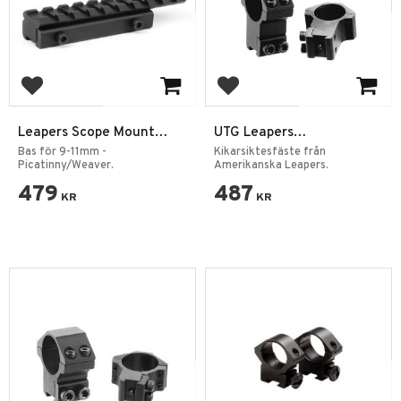
Add to favorites
Add to favorites
Leapers Scope Mount
UTG Leapers
Base 9-11mm/Weaver
Kikarsiktesfäste - 1" Hög
Bas för 9-11mm -
Kikarsiktesfäste från
Adapter
Picatinny/Weaver.
9-11mm
Amerikanska Leapers.
479
487
KR
KR