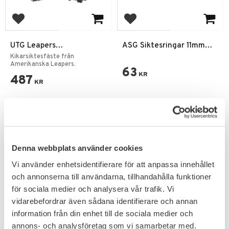
Add to favorites
Add to favorites
UTG Leapers
ASG Siktesringar 11mm
Kikarsiktesfäste 30mm
25x11x11
Kikarsiktesfäste från
Medium 9-11mm
Amerikanska Leapers.
63
KR
487
KR
Denna webbplats använder cookies
PRENUMERERA & TA DEL AV VÅRA
Vi använder enhetsidentifierare för att anpassa innehållet
ERBJUDANDEN!
och annonserna till användarna, tillhandahålla funktioner
för sociala medier och analysera vår trafik. Vi
vidarebefordrar även sådana identifierare och annan
information från din enhet till de sociala medier och
annons- och analysföretag som vi samarbetar med.