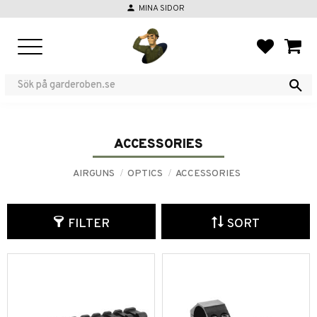
person
MINA SIDOR
Menu
FAVORIT
BASKE
ACCESSORIES
AIRGUNS
OPTICS
ACCESSORIES
FILTER
SORT