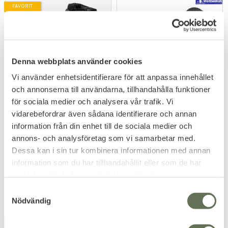
FAVORIT
Denna webbplats använder cookies
Vi använder enhetsidentifierare för att anpassa innehållet
och annonserna till användarna, tillhandahålla funktioner
Lägg till i favoriter
Lägg till i favoriter
för sociala medier och analysera vår trafik. Vi
vidarebefordrar även sådana identifierare och annan
Fostex Sniper Kängor
Magnum Ultima 8.0 SZ WP
Side-zip Svart
Tactical SZ
information från din enhet till de sociala medier och
Mycket prisvärda & hållbara
Vattentäta kängor med
kängor.
sidodragkedja.
annons- och analysföretag som vi samarbetar med.
649
1 399
Dessa kan i sin tur kombinera informationen med annan
KR
KR
information som du har tillhandahållit eller som de har
samlat in när du har använt deras tjänster.
S
Nödvändig
a
m
FAVORIT
FAVORIT
t