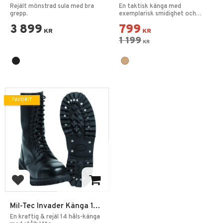
Leicht Hiking Kängor GTX
Kängor Coyote
Rejält mönstrad sula med bra
En taktisk känga med
grepp.
exemplarisk smidighet och
passform.
3 899
799
KR
KR
1 199
KR
FAVORIT
Lägg till i favoriter
Mil-Tec Invader Känga 14-
hål Svart
En kraftig & rejäl 14 håls-känga