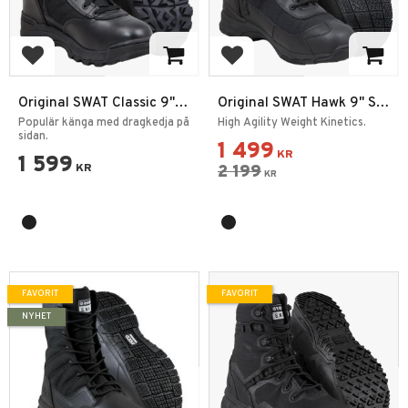
Lägg till i favoriter
Lägg till i favoriter
Original SWAT Classic 9"
Original SWAT Hawk 9" SZ
SZ EN
EN
Populär känga med dragkedja på
High Agility Weight Kinetics.
sidan.
1 499
KR
1 599
KR
2 199
KR
FAVORIT
FAVORIT
NYHET