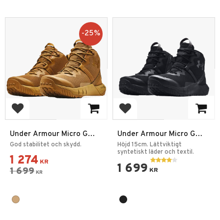
25
%
Lägg till i favoriter
Lägg till i favoriter
Under Armour Micro G
Under Armour Micro G
Valsetz Mid Coyote
Valsetz Side-Zip Mid Svart
God stabilitet och skydd.
Höjd 15cm. Lättviktigt
syntetiskt läder och textil.
1 274
KR
1 699
1 699
KR
KR