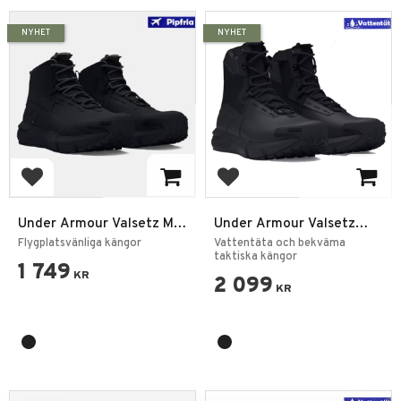
NYHET
NYHET
Lägg till i favoriter
Lägg till i favoriter
Under Armour Valsetz Mid
Under Armour Valsetz
– Taktiska Kängor för
Vattentät Dragkedja –
Flygplatsvänliga kängor
Vattentäta och bekväma
Professionellt Bruk
Herr Taktiska Kängor
taktiska kängor
1 749
KR
2 099
KR