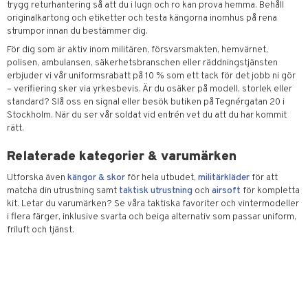
trygg returhantering så att du i lugn och ro kan prova hemma. Behåll
originalkartong och etiketter och testa kängorna inomhus på rena
strumpor innan du bestämmer dig.
För dig som är aktiv inom militären, försvarsmakten, hemvärnet,
polisen, ambulansen, säkerhetsbranschen eller räddningstjänsten
erbjuder vi vår uniformsrabatt på 10 % som ett tack för det jobb ni gör
– verifiering sker via yrkesbevis. Är du osäker på modell, storlek eller
standard? Slå oss en signal eller besök butiken på Tegnérgatan 20 i
Stockholm. När du ser vår soldat vid entrén vet du att du har kommit
rätt.
Relaterade kategorier & varumärken
Utforska även
kängor & skor
för hela utbudet,
militärkläder
för att
matcha din utrustning samt
taktisk utrustning
och
airsoft
för kompletta
kit. Letar du varumärken? Se våra taktiska favoriter och vintermodeller
i flera färger, inklusive svarta och beiga alternativ som passar uniform,
friluft och tjänst.