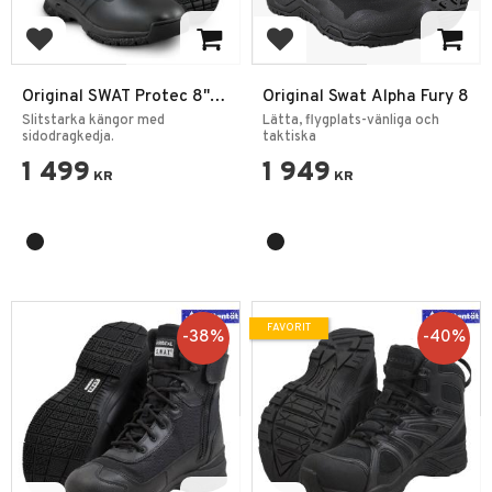
Lägg till i favoriter
Lägg till i favoriter
Original SWAT Protec 8"
Original Swat Alpha Fury 8
SZ
Slitstarka kängor med
Lätta, flygplats-vänliga och
sidodragkedja.
taktiska
1 499
1 949
KR
KR
FAVORIT
38
%
40
%