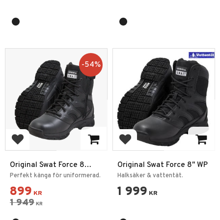
54
%
Lägg till i favoriter
Lägg till i favoriter
Original Swat Force 8
Original Swat Force 8" WP
Side-Zip
Perfekt känga för uniformerad.
Halksäker & vattentät.
899
1 999
KR
KR
1 949
KR