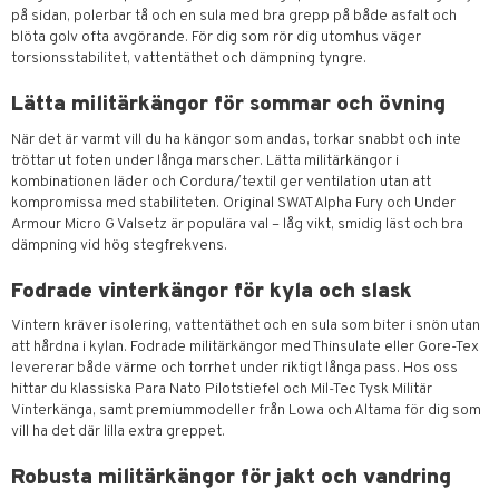
på sidan, polerbar tå och en sula med bra grepp på både asfalt och
blöta golv ofta avgörande. För dig som rör dig utomhus väger
torsionsstabilitet, vattentäthet och dämpning tyngre.
Lätta militärkängor för sommar och övning
När det är varmt vill du ha kängor som andas, torkar snabbt och inte
tröttar ut foten under långa marscher. Lätta militärkängor i
kombinationen läder och Cordura/textil ger ventilation utan att
kompromissa med stabiliteten. Original SWAT Alpha Fury och Under
Armour Micro G Valsetz är populära val – låg vikt, smidig läst och bra
dämpning vid hög stegfrekvens.
Fodrade vinterkängor för kyla och slask
Vintern kräver isolering, vattentäthet och en sula som biter i snön utan
att hårdna i kylan. Fodrade militärkängor med Thinsulate eller Gore-Tex
levererar både värme och torrhet under riktigt långa pass. Hos oss
hittar du klassiska Para Nato Pilotstiefel och Mil-Tec Tysk Militär
Vinterkänga, samt premiummodeller från Lowa och Altama för dig som
vill ha det där lilla extra greppet.
Robusta militärkängor för jakt och vandring