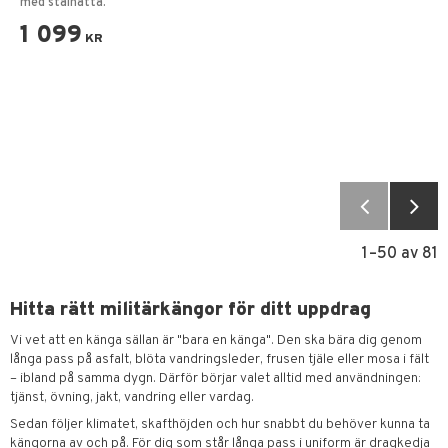
med stålhätta.
1 099
KR
1–
50
av
81
Hitta rätt militärkängor för ditt uppdrag
Vi vet att en känga sällan är "bara en känga". Den ska bära dig genom
långa pass på asfalt, blöta vandringsleder, frusen tjäle eller mosa i fält
– ibland på samma dygn. Därför börjar valet alltid med användningen:
tjänst, övning, jakt, vandring eller vardag.
Sedan följer klimatet, skafthöjden och hur snabbt du behöver kunna ta
kängorna av och på. För dig som står långa pass i uniform är dragkedja