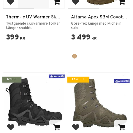
Lägg till i favoriter
Lägg till i favoriter
Therm-ic UV Warmer Sko-
Altama Apex SBM Coyote
Pjäxtork
Vinterkänga
Tystgående skovärmare torkar
Gore-Tex känga med Michelin
kängor snabbt.
sula.
399
3 499
KR
KR
NYHET
FAVORIT
Lägg till i favoriter
Lägg till i favoriter