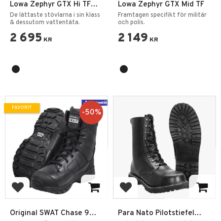
Lowa Zephyr GTX Hi TF
Lowa Zephyr GTX Mid TF
Känga Svart
De lättaste stövlarna i sin klass
Framtagen specifikt för militär
& dessutom vattentäta.
och polis.
2 695
2 149
KR
KR
FAVORIT
50
%
Lägg till i favoriter
Lägg till i favoriter
Original SWAT Chase 9
Para Nato Pilotstiefel