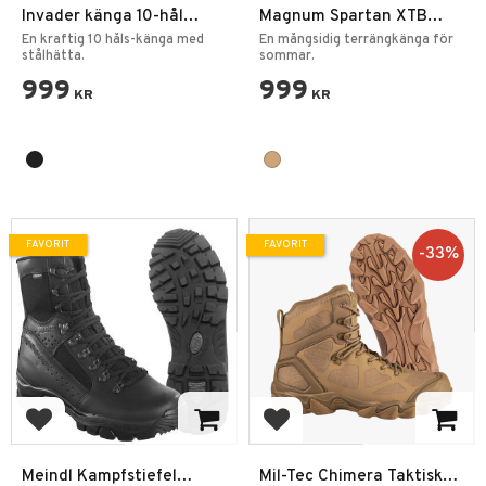
Invader känga 10-hål
Magnum Spartan XTB
Svart
Lättvikt Vattenavvisande
En kraftig 10 håls-känga med
En mångsidig terrängkänga för
stålhätta.
Mocka
sommar.
999
999
KR
KR
FAVORIT
FAVORIT
33
%
Lägg till i favoriter
Lägg till i favoriter
Meindl Kampfstiefel
Mil-Tec Chimera Taktiska