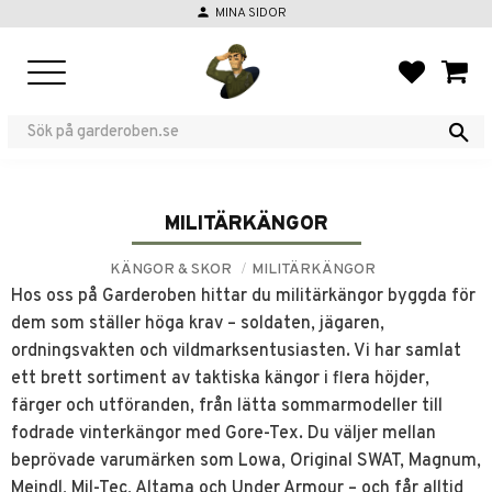
person
MINA SIDOR
Meny
FAVORIT
KUND
MILITÄRKÄNGOR
KÄNGOR & SKOR
MILITÄRKÄNGOR
Hos oss på Garderoben hittar du militärkängor byggda för
dem som ställer höga krav – soldaten, jägaren,
ordningsvakten och vildmarksentusiasten. Vi har samlat
ett brett sortiment av taktiska kängor i flera höjder,
färger och utföranden, från lätta sommarmodeller till
fodrade vinterkängor med Gore-Tex. Du väljer mellan
beprövade varumärken som Lowa, Original SWAT, Magnum,
Meindl, Mil-Tec, Altama och Under Armour – och får alltid