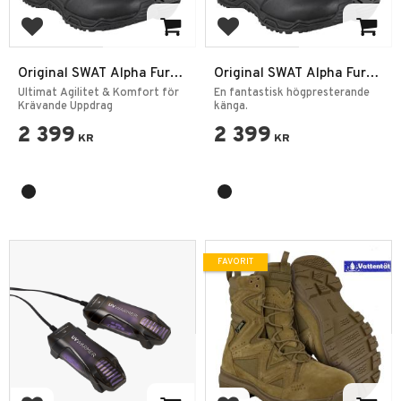
Lägg till i favoriter
Lägg till i favoriter
Original SWAT Alpha Fury
Original SWAT Alpha Fury
2.0 8” Sido Zip Vattentät
8 SZ WP PT
Ultimat Agilitet & Komfort för
En fantastisk högpresterande
Taktisk Känga
Krävande Uppdrag
känga.
2 399
2 399
KR
KR
FAVORIT