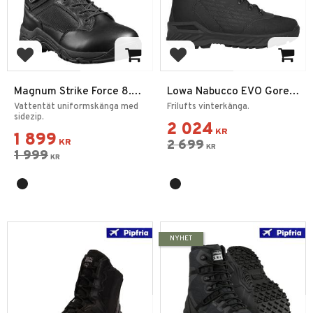
Lägg till i favoriter
Lägg till i favoriter
Magnum Strike Force 8.0
Lowa Nabucco EVO Gore-
SZ WP Kängor
Tex
Vattentät uniformskänga med
Frilufts vinterkänga.
sidezip.
2 024
KR
1 899
KR
2 699
KR
1 999
KR
NYHET