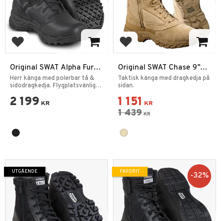
Lägg till i favoriter
Lägg till i favoriter
Original SWAT Alpha Fury
Original SWAT Chase 9"
6" SZ Polerbar tå
SZ Tan
Herr känga med polerbar tå &
Taktisk känga med dragkedja på
sidodragkedja. Flygplatsvänliga
sidan.
kängor.
2 199
1 151
KR
KR
1 439
KR
UTGÅENDE
FAVORIT
32
%