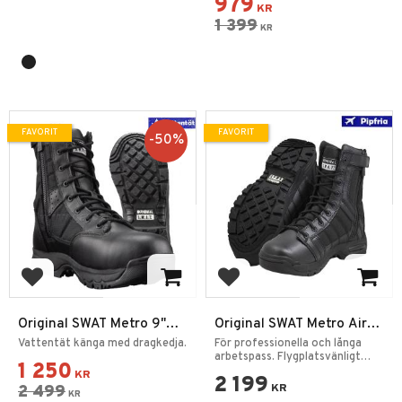
979
KR
1 399
KR
FAVORIT
FAVORIT
50
%
Lägg till i favoriter
Lägg till i favoriter
Original SWAT Metro 9"
Original SWAT Metro Air
WP SZ Safety
9" SZ
Vattentät känga med dragkedja.
För professionella och långa
arbetspass. Flygplatsvänligt
1 250
Kängor
KR
2 199
2 499
KR
KR