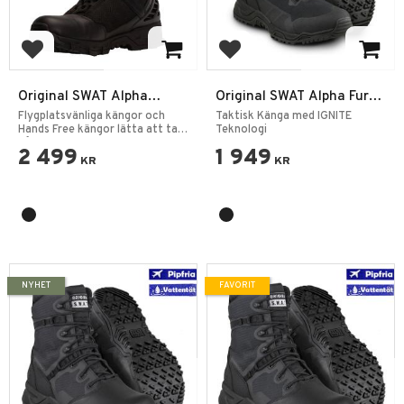
Lägg till i favoriter
Lägg till i favoriter
Original SWAT Alpha
Original SWAT Alpha Fury
Freedom 8" Hands Free PT
2.0 8” Side Zip
Flygplatsvänliga kängor och
Taktisk Känga med IGNITE
Hands Free kängor lätta att ta
Teknologi
på sig.
2 499
1 949
KR
KR
NYHET
FAVORIT