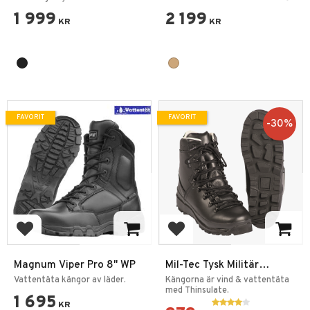
1 999
2 199
KR
KR
FAVORIT
FAVORIT
30
%
Lägg till i favoriter
Lägg till i favoriter
Magnum Viper Pro 8" WP
Mil-Tec Tysk Militär
Vinterkänga
Vattentäta kängor av läder.
Kängorna är vind & vattentäta
med Thinsulate.
1 695
KR