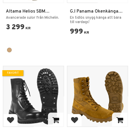
Altama Helios SBM
G.I Panama Ökenkänga
Sommarkängor - Pipfria
Desert Tan
Avancerade sulor från Michelin.
En tidlös snygg känga att bära
till vardags!
3 299
KR
999
KR
FAVORIT
Lägg till i favoriter
Lägg till i favoriter