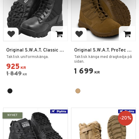
Lägg till i favoriter
Lägg till i favoriter
Original S.W.A.T. Classic 9"
Original S.W.A.T. ProTec 8”
Safety EN
SZ – Taktiska Kängor
Taktisk uniformskänga.
Taktisk känga med dragkedja på
sidan.
925
KR
1 699
1 849
KR
KR
NYHET
20
%