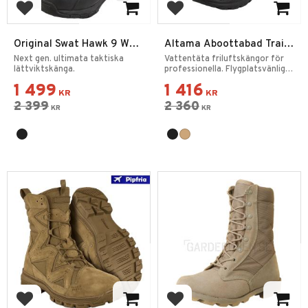
Lägg till i favoriter
Lägg till i favoriter
Original Swat Hawk 9 WP
Altama Aboottabad Trail
SZ EN
Mid WP
Next gen. ultimata taktiska
Vattentäta friluftskängor för
lättviktskänga.
professionella. Flygplatsvänliga
kängor.
1 499
1 416
KR
KR
2 399
2 360
KR
KR
Lägg till i favoriter
Lägg till i favoriter