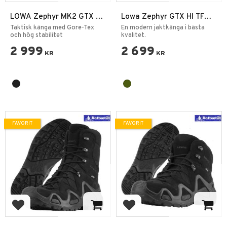
LOWA Zephyr MK2 GTX HI
Lowa Zephyr GTX HI TF
– Svart Polis &
Ranger Green
Taktisk känga med Gore-Tex
En modern jaktkänga i bästa
Militärkänga
och hög stabilitet
kvalitet.
2 999
2 699
KR
KR
FAVORIT
FAVORIT
Lägg till i favoriter
Lägg till i favoriter