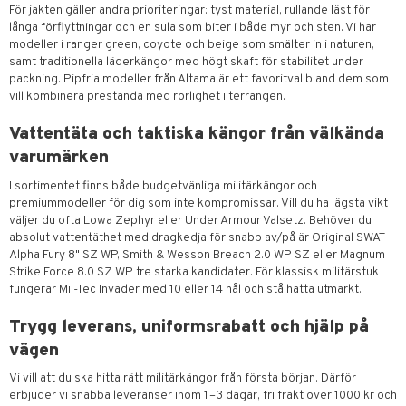
För jakten gäller andra prioriteringar: tyst material, rullande läst för
långa förflyttningar och en sula som biter i både myr och sten. Vi har
modeller i ranger green, coyote och beige som smälter in i naturen,
samt traditionella läderkängor med högt skaft för stabilitet under
packning. Pipfria modeller från Altama är ett favoritval bland dem som
vill kombinera prestanda med rörlighet i terrängen.
Vattentäta och taktiska kängor från välkända
varumärken
I sortimentet finns både budgetvänliga militärkängor och
premiummodeller för dig som inte kompromissar. Vill du ha lägsta vikt
väljer du ofta Lowa Zephyr eller Under Armour Valsetz. Behöver du
absolut vattentäthet med dragkedja för snabb av/på är Original SWAT
Alpha Fury 8" SZ WP, Smith & Wesson Breach 2.0 WP SZ eller Magnum
Strike Force 8.0 SZ WP tre starka kandidater. För klassisk militärstuk
fungerar Mil-Tec Invader med 10 eller 14 hål och stålhätta utmärkt.
Trygg leverans, uniformsrabatt och hjälp på
vägen
Vi vill att du ska hitta rätt militärkängor från första början. Därför
erbjuder vi snabba leveranser inom 1–3 dagar, fri frakt över 1000 kr och