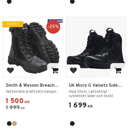
FAVORIT
25
%
Lägg till i favoriter
Lägg till i favoriter
Smith & Wesson Breach
UA Micro G Valsetz Side-
2.0 8" WP SZ
Zip Taktiska Kängor
Vattentäta & lättvikts kängor.
Höjd 20cm. Lättviktigt
syntetiskt läder och textil.
1 500
KR
1 699
1 999
KR
KR