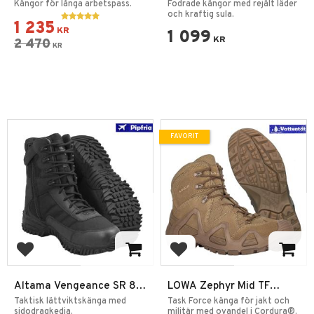
Vattentäta taktiska
Vinterkängor SZ
Kängor för långa arbetspass.
Fodrade kängor med rejält läder
kängor EN
och kraftig sula.
1 235
KR
1 099
KR
2 470
KR
FAVORIT
Lägg till i favoriter
Lägg till i favoriter
Altama Vengeance SR 8"
LOWA Zephyr Mid TF
SZ
Coyote
Taktisk lättviktskänga med
Task Force känga för jakt och
sidodragkedja.
militär med ovandel i Cordura®.