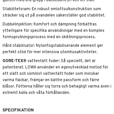
gummi med bra grepp i backcountryn och off trail.
Stabilitetsram: En robust omlottsulkonstruktion som
sträcker sig ut på ovandelen säkerställer god stabilitet.
Dubbelinjektion: Komfort och dämpning förbättras
ytterligare för specifika användningar med en komplex
formsprutningsprocess med en skiktningsprocess.
Hård stabilisator: Nylonfogstabiliserande element ger
perfekt stöd för mer intensiva utomhusaktiviteter.
GORE-TEX®
vattentätt foder: Så speciellt, det är
patenterat. LOWA använder en egenutvecklad metod för
ett slätt och sömlöst vattentätt foder som minskar
varma fläckar, främjar en bättre passform och färre
blåsor. Fötterna håller sig torra och behagligt varma även i
extremt kalla och våta förhållanden.
SPECIFIKATION