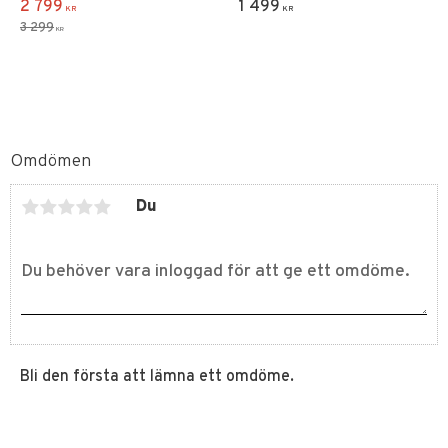
2 799
1 499
KR
KR
3 299
KR
Omdömen
Du
Bli den första att lämna ett omdöme.