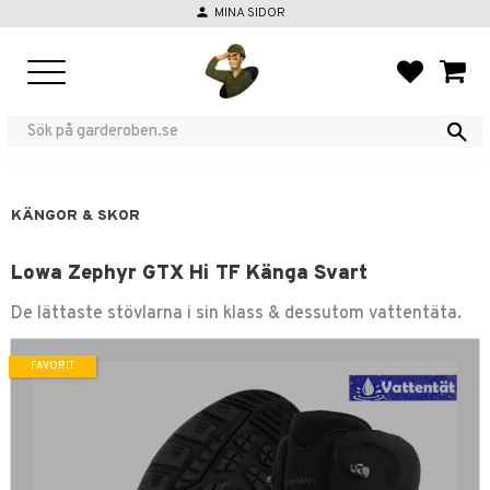
person
MINA SIDOR
Meny
FAVORIT
KUND
KÄNGOR & SKOR
Lowa Zephyr GTX Hi TF Känga Svart
De lättaste stövlarna i sin klass & dessutom vattentäta.
FAVORIT