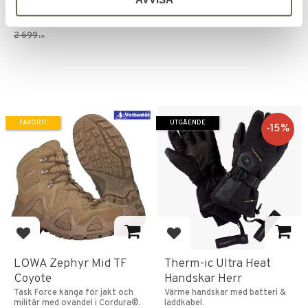
kvalitet.
2 024
2 699
KR
KR
2 699
KR
FAVORIT
UTGÅENDE
15
%
Lägg till i favoriter
Lägg till i favoriter
LOWA Zephyr Mid TF
Therm-ic Ultra Heat
Coyote
Handskar Herr
Task Force känga för jakt och
Värme handskar med batteri &
militär med ovandel i Cordura®.
laddkabel.