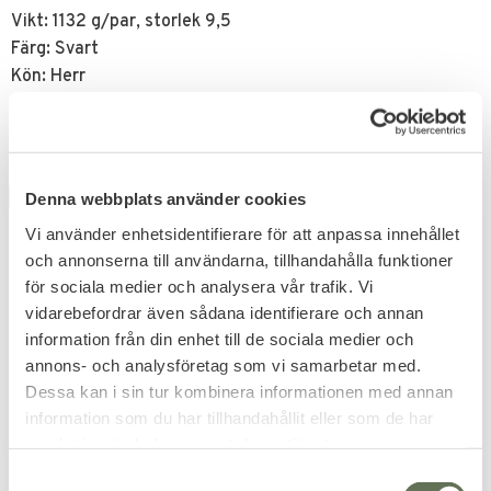
Vikt: 1132 g/par, storlek 9,5
Färg: Svart
Kön: Herr
Relaterade produkter
Denna webbplats använder cookies
NYHET
FAVORIT
Vi använder enhetsidentifierare för att anpassa innehållet
och annonserna till användarna, tillhandahålla funktioner
för sociala medier och analysera vår trafik. Vi
vidarebefordrar även sådana identifierare och annan
information från din enhet till de sociala medier och
annons- och analysföretag som vi samarbetar med.
Lägg till i favoriter
Lägg till i favoriter
Dessa kan i sin tur kombinera informationen med annan
information som du har tillhandahållit eller som de har
LOWA Zephyr MK2 GTX
Lowa Zephyr GTX Mid
HI – Svart Polis &
TF
samlat in när du har använt deras tjänster.
Militärkänga
Framtagen specifikt för militär
S
och polis.