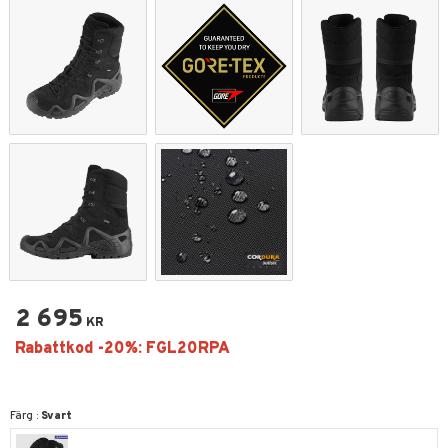
2 695
KR
Färg :
Svart