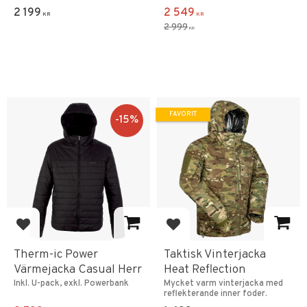
2 199
2 549
KR
KR
2 999
KR
FAVORIT
15
%
Lägg till i favoriter
Lägg till i favoriter
Therm-ic Power
Taktisk Vinterjacka
Värmejacka Casual Herr
Heat Reflection
Inkl. U-pack, exkl. Powerbank
Mycket varm vinterjacka med
reflekterande inner foder.