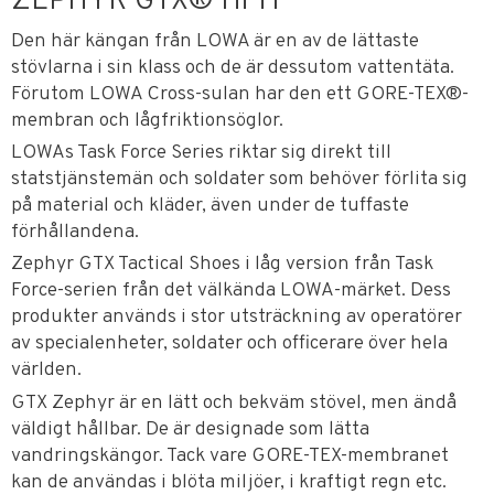
ZEPHYR GTX® Hi TF
Den här kängan från LOWA är en av de lättaste
stövlarna i sin klass och de är dessutom vattentäta.
Förutom LOWA Cross-sulan har den ett GORE-TEX®-
membran och lågfriktionsöglor.
LOWAs Task Force Series riktar sig direkt till
statstjänstemän och soldater som behöver förlita sig
på material och kläder, även under de tuffaste
förhållandena.
Zephyr GTX Tactical Shoes i låg version från Task
Force-serien från det välkända LOWA-märket. Dess
produkter används i stor utsträckning av operatörer
av specialenheter, soldater och officerare över hela
världen.
GTX Zephyr är en lätt och bekväm stövel, men ändå
väldigt hållbar. De är designade som lätta
vandringskängor. Tack vare GORE-TEX-membranet
kan de användas i blöta miljöer, i kraftigt regn etc.