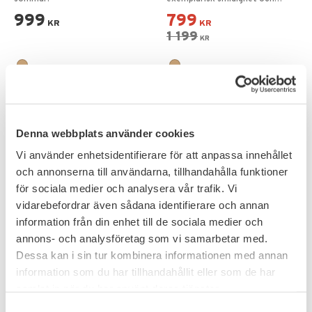
Mocka
passform.
999
799
KR
KR
1 199
KR
FAVORIT
15
%
Denna webbplats använder cookies
Vi använder enhetsidentifierare för att anpassa innehållet
och annonserna till användarna, tillhandahålla funktioner
för sociala medier och analysera vår trafik. Vi
vidarebefordrar även sådana identifierare och annan
information från din enhet till de sociala medier och
annons- och analysföretag som vi samarbetar med.
Lägg till i favoriter
Lägg till i favoriter
Dessa kan i sin tur kombinera informationen med annan
Smith & Wesson Breach
Taktiska Militärkängor
information som du har tillhandahållit eller som de har
2.0 6" SZ
Lättvikt Anti-slip
Professionell känga perfekt
Perfekt även för friluftsliv &
samlat in när du har använt deras tjänster.
även för vardagsbruk.
vandring.
S