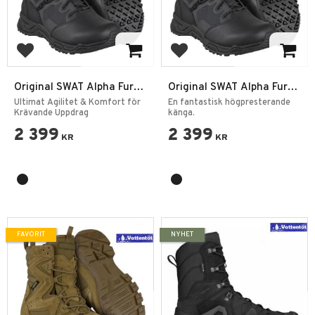
Lägg till i favoriter
Lägg till i favoriter
Original SWAT Alpha Fury
Original SWAT Alpha Fury
2.0 8” Sido Zip Vattentät
8 SZ WP PT
Ultimat Agilitet & Komfort för
En fantastisk högpresterande
Taktisk Känga
Krävande Uppdrag
känga.
2 399
2 399
KR
KR
FAVORIT
NYHET