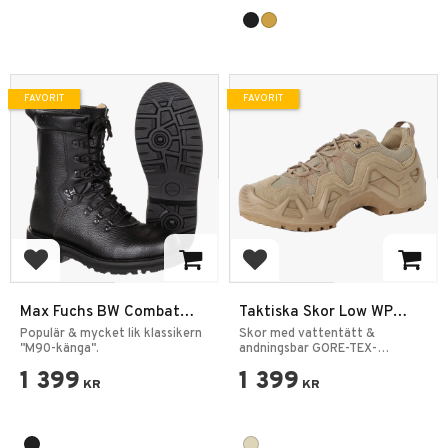
FAVORIT
FAVORIT
Lägg till i favoriter
Lägg till i favoriter
Max Fuchs BW Combat
Taktiska Skor Low WP
Kängor Modell 2000
Sand
Populär & mycket lik klassikern
Skor med vattentätt &
"M90-känga".
andningsbar GORE-TEX-
material.
1 399
1 399
KR
KR