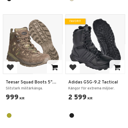
FAVORIT
Lägg till i favoriter
Lägg till i favoriter
Teesar Squad Boots 5"
Adidas GSG-9.2 Tactical
Multicam
Slitstark militärkänga.
Kängor för extrema miljöer.
999
2 599
KR
KR