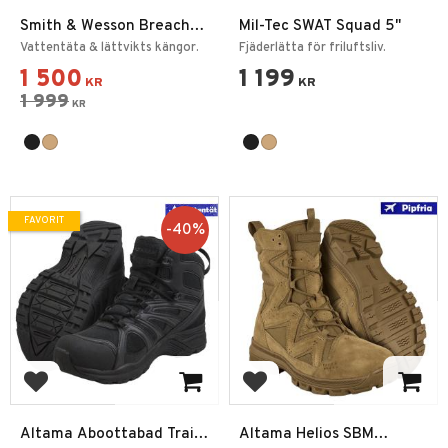
Smith & Wesson Breach
Mil-Tec SWAT Squad 5"
2.0 8" WP SZ
Vattentäta & lättvikts kängor.
Fjäderlätta för friluftsliv.
1 500
1 199
KR
KR
1 999
KR
FAVORIT
40
%
Lägg till i favoriter
Lägg till i favoriter
Altama Aboottabad Trail
Altama Helios SBM