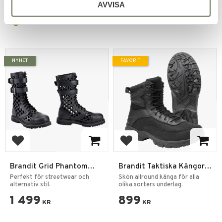
AVVISA
NYHET
FAVORIT
Lägg till i favoriter
Lägg till i favoriter
Brandit Grid Phantom
Brandit Taktiska Kängor
Boot – Svarta unisex
Next Generation
Perfekt för streetwear och
​Skön allround känga för alla
alternativ stil.
olika sorters underlag.
1 499
899
KR
KR