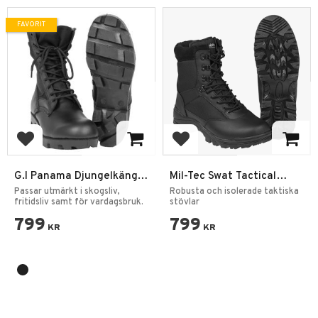
FAVORIT
Lägg till i favoriter
Lägg till i favoriter
G.I Panama Djungelkängor
Mil-Tec Swat Tactical
Svart
Thinsulate 37
Passar utmärkt i skogsliv,
Robusta och isolerade taktiska
fritidsliv samt för vardagsbruk.
stövlar
799
799
KR
KR