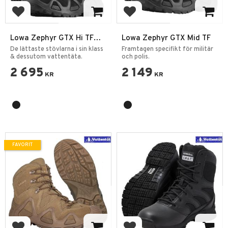
Lägg till i favoriter
Lägg till i favoriter
Lowa Zephyr GTX Hi TF
Lowa Zephyr GTX Mid TF
Känga Svart
De lättaste stövlarna i sin klass
Framtagen specifikt för militär
& dessutom vattentäta.
och polis.
2 695
2 149
KR
KR
FAVORIT