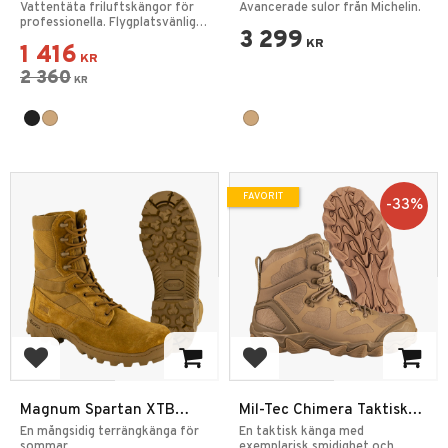
Mid WP
Sommarkängor - Pipfria
Vattentäta friluftskängor för
Avancerade sulor från Michelin.
professionella. Flygplatsvänliga
3 299
kängor.
KR
1 416
KR
2 360
KR
FAVORIT
33
%
Lägg till i favoriter
Lägg till i favoriter
Magnum Spartan XTB
Mil-Tec Chimera Taktiska
Lättvikt Vattenavvisande
Kängor Coyote
En mångsidig terrängkänga för
En taktisk känga med
sommar.
exemplarisk smidighet och