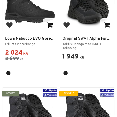
Lägg till i favoriter
Lägg till i favoriter
Lowa Nabucco EVO Gore-
Original SWAT Alpha Fury
Tex
2.0 8” Side Zip
Frilufts vinterkänga.
Taktisk Känga med IGNITE
Teknologi
2 024
KR
1 949
2 699
KR
KR
NYHET
FAVORIT