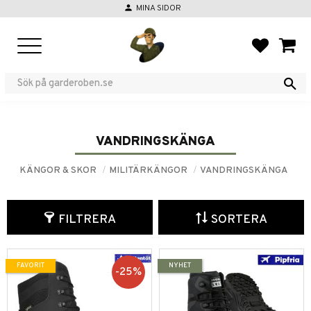
person
MINA SIDOR
Meny
FAVORIT
KUND
VANDRINGSKÄNGA
KÄNGOR & SKOR
MILITÄRKÄNGOR
VANDRINGSKÄNGA
FILTRERA
SORTERA
FAVORIT
NYHET
25
%