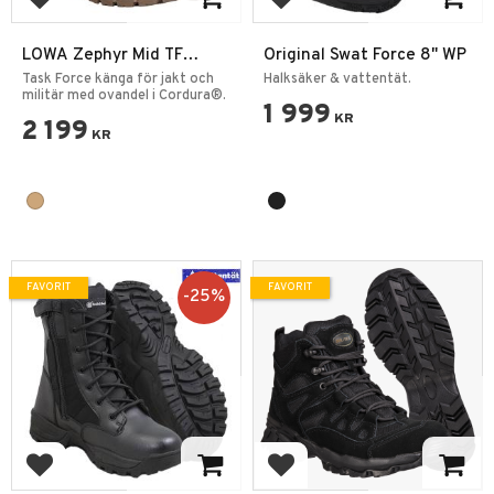
Lägg till i favoriter
Lägg till i favoriter
LOWA Zephyr Mid TF
Original Swat Force 8" WP
Coyote
Task Force känga för jakt och
Halksäker & vattentät.
militär med ovandel i Cordura®.
1 999
KR
2 199
KR
FAVORIT
FAVORIT
25
%
Lägg till i favoriter
Lägg till i favoriter