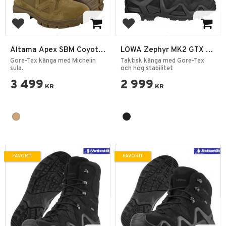
Lägg till i favoriter
Lägg till i favoriter
Altama Apex SBM Coyote
LOWA Zephyr MK2 GTX HI
Vinterkänga
– Svart Polis &
Gore-Tex känga med Michelin
Taktisk känga med Gore-Tex
sula.
Militärkänga
och hög stabilitet
3 499
2 999
KR
KR
FAVORIT
FAVORIT