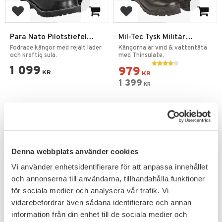
Lägg till i favoriter
Lägg till i favoriter
Para Nato Pilotstiefel
Mil-Tec Tysk Militär
Vinterkängor SZ
Vinterkänga
Fodrade kängor med rejält läder
Kängorna är vind & vattentäta
och kraftig sula.
med Thinsulate.
1 099
979
KR
KR
1 399
KR
FAVORIT
FAVORIT
Denna webbplats använder cookies
Vi använder enhetsidentifierare för att anpassa innehållet
och annonserna till användarna, tillhandahålla funktioner
för sociala medier och analysera vår trafik. Vi
vidarebefordrar även sådana identifierare och annan
information från din enhet till de sociala medier och