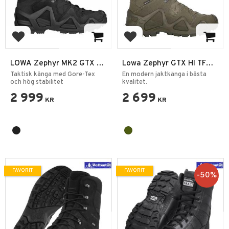
Lägg till i favoriter
Lägg till i favoriter
LOWA Zephyr MK2 GTX HI
Lowa Zephyr GTX HI TF
– Svart Polis &
Ranger Green
Taktisk känga med Gore-Tex
En modern jaktkänga i bästa
Militärkänga
och hög stabilitet
kvalitet.
2 999
2 699
KR
KR
FAVORIT
FAVORIT
50
%