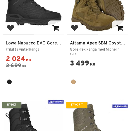
Lägg till i favoriter
Lägg till i favoriter
Lowa Nabucco EVO Gore-
Altama Apex SBM Coyote
Tex
Vinterkänga
Frilufts vinterkänga.
Gore-Tex känga med Michelin
sula.
2 024
KR
3 499
2 699
KR
KR
NYHET
FAVORIT