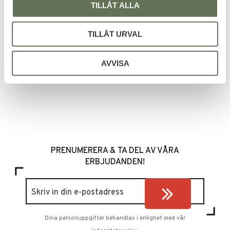
TILLÅT ALLA
Mil-Tec Swat Tactical
Thinsulate 37
Robusta och isolerade taktiska
stövlar
TILLÅT URVAL
799
KR
AVVISA
PRENUMERERA & TA DEL AV VÅRA
ERBJUDANDEN!
Dina personuppgifter behandlas i enlighet med vår