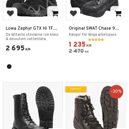
Lägg till i favoriter
Lägg till i favoriter
Lowa Zephyr GTX Hi TF
Original SWAT Chase 9
Känga Svart
Vattentäta taktiska
De lättaste stövlarna i sin klass
Kängor för långa arbetspass.
& dessutom vattentäta.
kängor EN
1 235
KR
2 695
KR
2 470
KR
FAVORIT
30
%