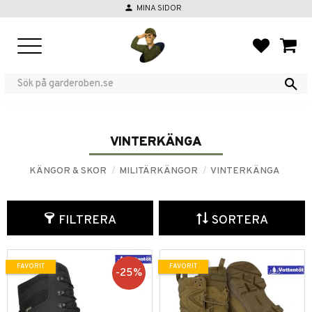
person
MINA SIDOR
Meny
FAVORIT
KUND
VINTERKÄNGA
KÄNGOR & SKOR
MILITÄRKÄNGOR
VINTERKÄNGA
FILTRERA
SORTERA
FAVORIT
FAVORIT
25
%