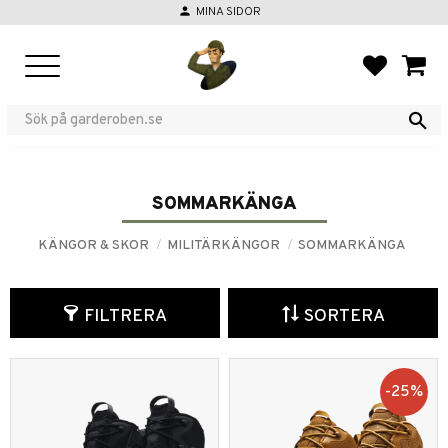
person
MINA SIDOR
Meny
FAVORIT
KUND
SOMMARKÄNGA
KÄNGOR & SKOR
MILITÄRKÄNGOR
SOMMARKÄNGA
FILTRERA
SORTERA
25
%