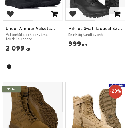
Lägg till i favoriter
Lägg till i favoriter
Under Armour Valsetz
Mil-Tec Swat Tactical SZ
Vattentät Dragkedja –
Thinsulate
Vattentäta och bekväma
En riktig kundfavorit.
Herr Taktiska Kängor
taktiska kängor
999
KR
2 099
KR
NYHET
20
%