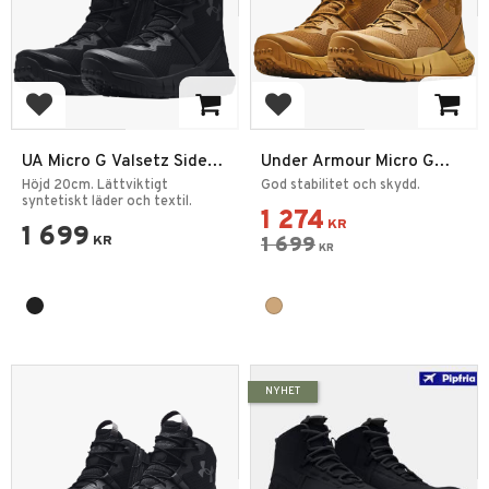
Lägg till i favoriter
Lägg till i favoriter
UA Micro G Valsetz Side-
Under Armour Micro G
Zip Taktiska Kängor
Valsetz Mid Coyote
Höjd 20cm. Lättviktigt
God stabilitet och skydd.
syntetiskt läder och textil.
1 274
KR
1 699
KR
1 699
KR
NYHET