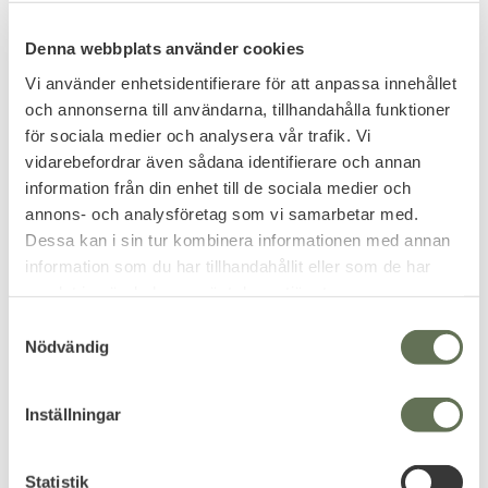
G.I Panama Ökenkänga
Taktiska Militärkängor
Denna webbplats använder cookies
Desert Tan
Lättvikt Anti-slip
En tidlös snygg känga att bära
Perfekt även för friluftsliv &
till vardags!
vandring.
Vi använder enhetsidentifierare för att anpassa innehållet
999
1 599
och annonserna till användarna, tillhandahålla funktioner
KR
KR
för sociala medier och analysera vår trafik. Vi
vidarebefordrar även sådana identifierare och annan
information från din enhet till de sociala medier och
annons- och analysföretag som vi samarbetar med.
Dessa kan i sin tur kombinera informationen med annan
information som du har tillhandahållit eller som de har
samlat in när du har använt deras tjänster.
S
Nödvändig
a
m
t
Inställningar
y
Lägg till i favoriter
Lägg till i favoriter
c
k
Statistik