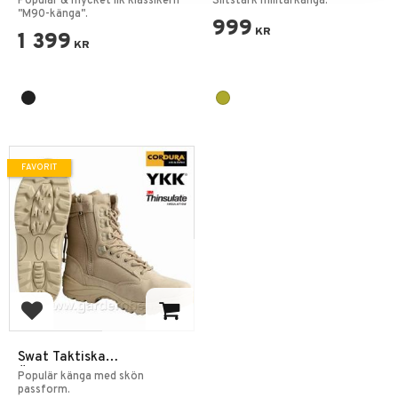
Populär & mycket lik klassikern
Slitstark militärkänga.
"M90-känga".
999
KR
1 399
KR
FAVORIT
Lägg till i favoriter
Swat Taktiska
Ökenkängor Side-zip
Populär känga med skön
Khaki
passform.