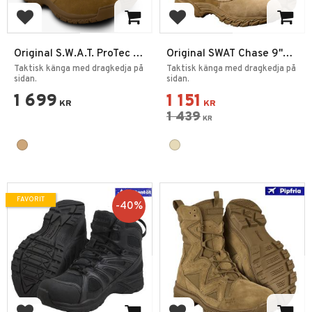
Lägg till i favoriter
Lägg till i favoriter
Original S.W.A.T. ProTec 8”
Original SWAT Chase 9"
SZ – Taktiska Kängor
SZ Tan
Taktisk känga med dragkedja på
Taktisk känga med dragkedja på
sidan.
sidan.
1 699
1 151
KR
KR
1 439
KR
FAVORIT
40
%