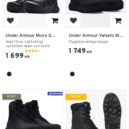
Lägg till i favoriter
Lägg till i favoriter
Under Armour Micro G
Under Armour Valsetz Mid
Valsetz Side-Zip Mid Svart
– Taktiska Kängor för
Höjd 15cm. Lättviktigt
Flygplatsvänliga kängor
syntetiskt läder och textil.
Professionellt Bruk
1 749
KR
1 699
KR
NYHET
FAVORIT