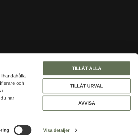
INFORMATION
TILLÅT ALLA
Om oss
illhandahålla
ifierare och
Faq
TILLÅT URVAL
vi
Blogg
 du har
Mina sidor
AVVISA
Policy och cookies
Uniformsrabatt
ring
Visa detaljer