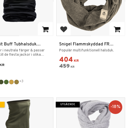
 till i favoriter
Lägg till i favoriter
it Buff Tubhalsduk
Snigel Flammskyddad FR
funktion Fleece
Tubhalsduk 17 Grå
i neutrala färger & passar
Populär multifunktionell halsduk.
ill de flesta jackor i olika
404
KR
KR
459
KR
+3
UTGÅENDE
18
%