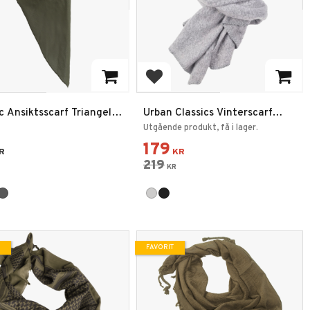
 till i favoriter
Lägg till i favoriter
c Ansiktsscarf Triangel
Urban Classics Vinterscarf
Polyester
Utgående produkt, få i lager.
179
R
KR
219
KR
FAVORIT