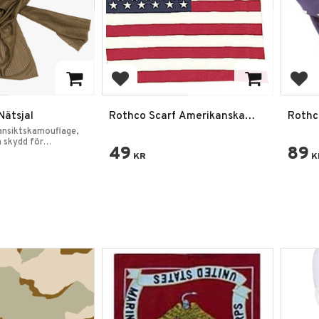
favoriter
Lägg till i favoriter
Lägg
Nätsjal
Rothco Scarf Amerikanska
Rothc
flaggan
Stripe
nsiktskamouflage,
m skydd för
49
89
KR
K