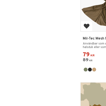
Lägg till i 
Mil-Tec Mesh 
Användbar som a
halsduk eller so
utrustning.
79
KR
89
KR