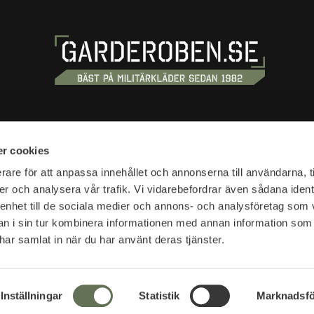
OSS
HANDLA
r cookies
tan 20
Köpvillkor
rare för att anpassa innehållet och annonserna till användarna, t
tockholm
er och analysera vår trafik. Vi vidarebefordrar även sådana ident
Kundtjänst
 enhet till de sociala medier och annons- och analysföretag som 
Frakt & leverans
r:
 i sin tur kombinera informationen med annan information som
Reklamation & retur
10-18
e har samlat in när du har använt deras tjänster.
Returfraktsedel
Presentkort
SVEA - Se din faktura
r:
Nyheter
Inställningar
Statistik
Marknadsfö
lser öppettider >