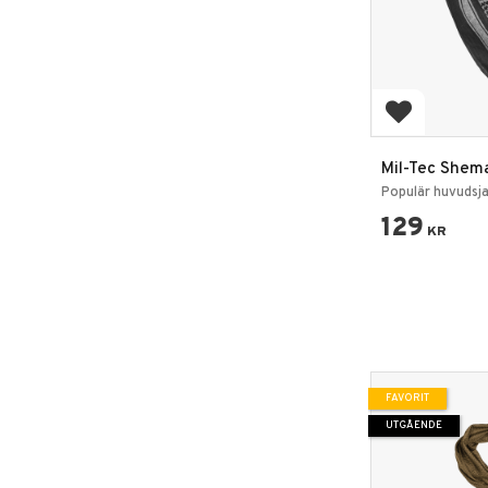
Lägg till i 
Mil-Tec Shem
med vitt mön
Populär huvudsjal
129
KR
FAVORIT
UTGÅENDE