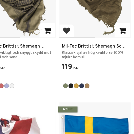
 till i favoriter
Lägg till i favoriter
ec Brittisk Shemagh
Mil-Tec Brittisk Shemagh Scarf
tinasjal 1100mm
1100mm
tviktigt och snyggt skydd mot
Klassisk sjal av hög kvalite av 100%
nd och sand.
mjukt bomull.
119
KR
KR
NYHET