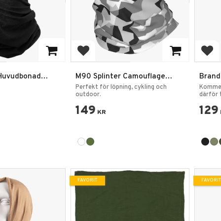
favoriter
Lägg till i favoriter
Lägg
 Huvudbonad
M90 Splinter Camouflage
Brand
Halsduk Multifunktionell Neck
Multi
Perfekt för löpning, cykling och
Kommer 
Gaiter
outdoor.
därför t
färger.
149
129
KR
FAVORIT
FAVORIT