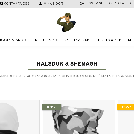
SVERIGE
SVENSKA
SE
act_mail
KONTAKTA OSS
person
MINA SIDOR
NGOR & SKOR
FRILUFTSPRODUKTER & JAKT
LUFTVAPEN
MI
HALSDUK & SHEMAGH
TÄRKLÄDER
ACCESSOARER
HUVUDBONADER
HALSDUK & SH
NYHET
FAVORIT