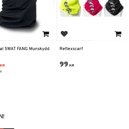
 till i favoriter
Lägg till i favoriter
nal SWAT FANG Munskydd
Reflexscarf
99
KR
KR
R
N!