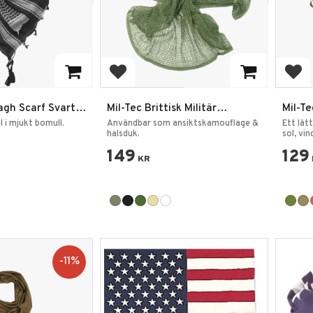
favoriter
Lägg till i favoriter
Lägg
agh Scarf Svart
Mil-Tec Brittisk Militär
Mil-T
ster
Näthalsduk
Pales
 i mjukt bomull.
Användbar som ansiktskamouflage &
Ett lät
halsduk.
sol, vi
149
129
KR
11
%