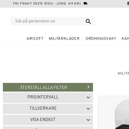
FRI FRAKT ÖVER 1000:- (ORD. 69 KR)
local_shipping
cont
AIRSOFT
MILITÄRKLÄDER
ORDNINGSVAKT
KÄ
MILI
ÅTERSTÄLL ALLA FILTER
PRISINTERVALL
49
404
TILLVERKARE
BRANDIT
2
M-TECH
1
VISA ENDAST
MFH
1
MIL-TEC
7
Finns i lager
17