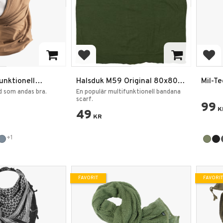
favoriter
Lägg till i favoriter
Lägg
funktionell
Halsduk M59 Original 80x80
Mil-Te
ff
Olivgrön
form
 som andas bra.
En populär multifunktionell bandana
scarf.
99
K
49
KR
+1
FAVORIT
FAVORIT