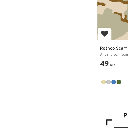
Lägg till i 
Rothco Scarf
Bandana 55
Använd som scar
49
KR
P