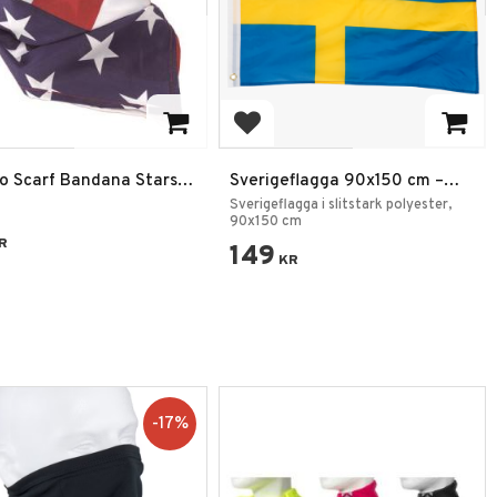
 till i favoriter
Lägg till i favoriter
o Scarf Bandana Stars &
Sverigeflagga 90x150 cm –
s
100% Polyester
Sverigeflagga i slitstark polyester,
90x150 cm
R
149
KR
17
%