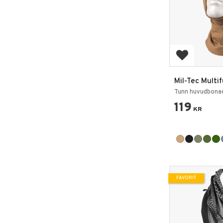
Lägg till i 
Mil-Tec Multi
Headscarf Bu
Tunn huvudbonad
119
KR
FAVORIT