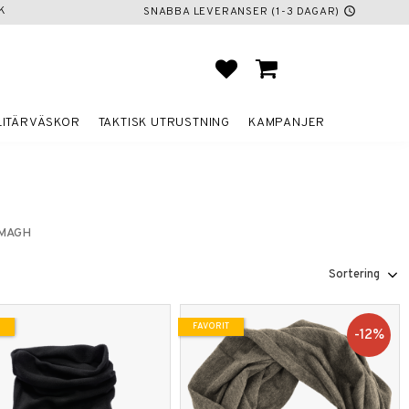
K
SNABBA LEVERANSER (1-3 DAGAR)
schedule
FAVORITER
KUNDVAGN
LITÄRVÄSKOR
TAKTISK UTRUSTNING
KAMPANJER
EMAGH
Välj sortering
FAVORIT
12
%