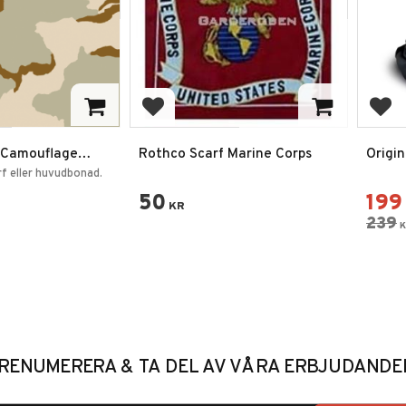
favoriter
Lägg till i favoriter
Lägg
 Camouflage
Rothco Scarf Marine Corps
Origi
0mm
f eller huvudbonad.
50
199
KR
239
K
RENUMERERA & TA DEL AV VÅRA ERBJUDANDE