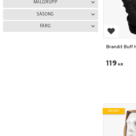
MÅLGRUPP
Visa fler
Dam
5
Herr
5
SÄSONG
Helårs
4
Höst
2
Sommar
1
FÄRG
Vinter
2
Lägg till i 
M90 Urbancamo
1
Svart
7
Grå
1
Olivgrön
6
Brandit Buff
Halsduk
Visa fler
119
KR
FAVORIT