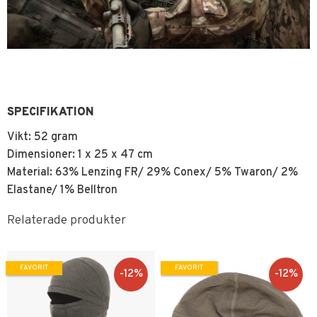
SPECIFIKATION
Vikt: 52 gram
Dimensioner: 1 x 25 x 47 cm
Material:
63% Lenzing FR/ 29% Conex/ 5% Twaron/ 2%
Elastane/ 1% Belltron
Relaterade produkter
FAVORIT
FAVORIT
12
%
12
%