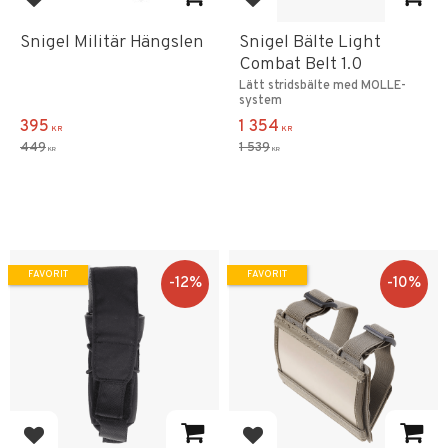
Lägg till i favoriter
Lägg till i favoriter
Snigel Militär Hängslen
Snigel Bälte Light
Combat Belt 1.0
Lätt stridsbälte med MOLLE-
system
395
1 354
KR
KR
449
1 539
KR
KR
FAVORIT
FAVORIT
12
%
10
%
Lägg till i favoriter
Lägg till i favoriter