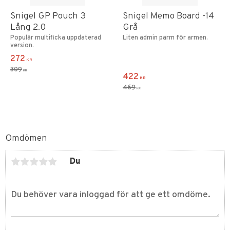
Snigel GP Pouch 3
Snigel Memo Board -14
Lång 2.0
Grå
Populär multificka uppdaterad
Liten admin pärm för armen.
version.
272
KR
309
KR
422
KR
469
KR
Omdömen
Du