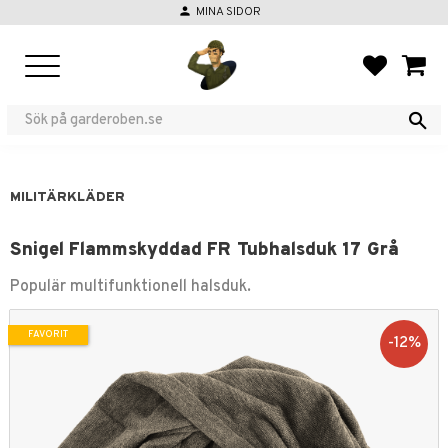
person
MINA SIDOR
Meny
FAVORIT
KUND
MILITÄRKLÄDER
Snigel Flammskyddad FR Tubhalsduk 17 Grå
Populär multifunktionell halsduk.
FAVORIT
12
%