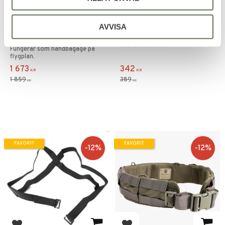
Lägg till i favoriter
Lägg till i favoriter
Snigel 55L Duffelväska
Snigel Plånbok 10
AVVISA
17
Populär smidig plånbok i
standardstorlek.
Fungerar som handbagage på
flygplan.
1 673
342
KR
KR
1 859
389
KR
KR
FAVORIT
FAVORIT
12
%
12
%