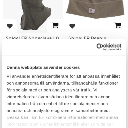
Lägg till i favoriter
Lägg till i favoriter
Snigel FR Annaclava 1.0
Snigel FR Beanie
Flamskyddsmaterial, skyddar vid
Mössan är flammskyddad (FR)
kyla och vind.
One-size.
562
386
KR
KR
639
439
KR
KR
Denna webbplats använder cookies
Vi använder enhetsidentifierare för att anpassa innehållet
och annonserna till användarna, tillhandahålla funktioner
FAVORIT
FAVORIT
för sociala medier och analysera vår trafik. Vi
12
%
12
%
vidarebefordrar även sådana identifierare och annan
information från din enhet till de sociala medier och
annons- och analysföretag som vi samarbetar med.
Dessa kan i sin tur kombinera informationen med annan
information som du har tillhandahållit eller som de har