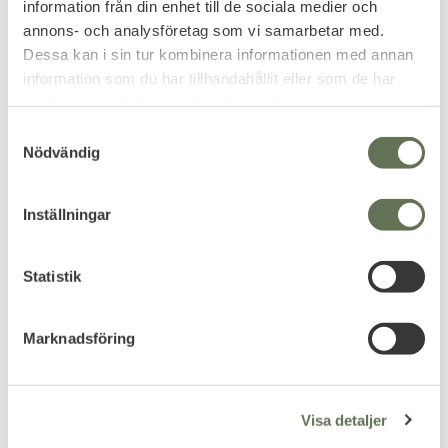
information från din enhet till de sociala medier och
FAVORIT
annons- och analysföretag som vi samarbetar med.
Dessa kan i sin tur kombinera informationen med annan
information som du har tillhandahållit eller som de har
samlat in när du har använt deras tjänster.
S
Nödvändig
a
Lägg till i favoriter
Lägg till i favoriter
m
t
Mil-Tec Headwrap i flera
Mil-Tec Shemagh Scarf
Inställningar
y
färger
Svart med vitt mönster
c
Storleken kan justeras med
Populär huvudsjal i mjukt
hjälp av en knut i nacken.
bomull.
k
Statistik
79
e
KR
s
129
KR
Marknadsföring
v
a
l
Visa detaljer