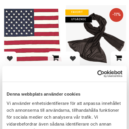
FAVORIT
11
%
UTGÅENDE
Lägg till i favoriter
Lägg till i favoriter
Rothco Scarf
Mil-Tec Mesh Nätsjal
Amerikanska flaggan
Användbar som
ansiktskamouflage, halsduk eller
som skydd för utrustning.
79
KR
Denna webbplats använder cookies
89
KR
49
KR
Vi använder enhetsidentifierare för att anpassa innehållet
och annonserna till användarna, tillhandahålla funktioner
för sociala medier och analysera vår trafik. Vi
vidarebefordrar även sådana identifierare och annan