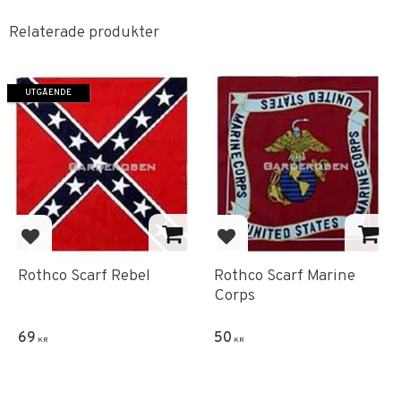
Relaterade produkter
UTGÅENDE
Lägg till i favoriter
Lägg till i favoriter
Rothco Scarf Rebel
Rothco Scarf Marine
Corps
69
50
KR
KR