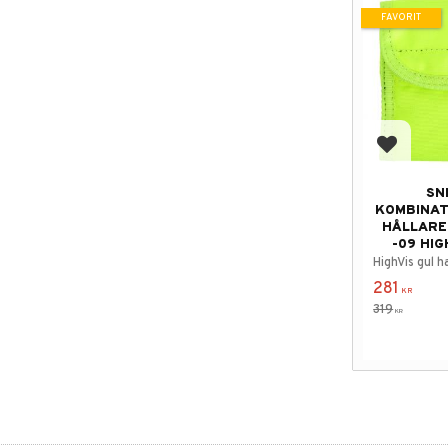
FAVORIT
Lägg till
SN
KOMBINAT
HÅLLARE
-09 HIG
HighVis gul h
281
KR
319
KR