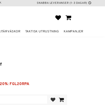
K
SNABBA LEVERANSER (1-3 DAGAR)
schedule
FAVORITER
KUNDVAGN
LITÄRVÄSKOR
TAKTISK UTRUSTNING
KAMPANJER
f
Lägg till i favoriter