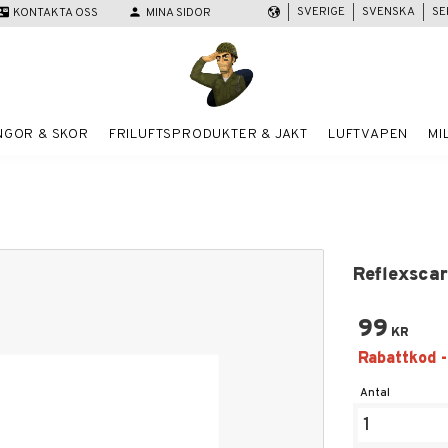
SVERIGE
SVENSKA
SE
act_mail
KONTAKTA OSS
person
MINA SIDOR
NGOR & SKOR
FRILUFTSPRODUKTER & JAKT
LUFTVAPEN
MI
Reflexscar
99
KR
Antal