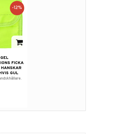
12
%
 i favoriter
IGEL
IONS FICKA
 HANSKAR
HVIS GUL
andskhållare.