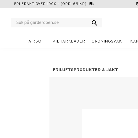
FRI FRAKT ÖVER 1000:- (ORD. 69 KR)
local_shipping
cont
AIRSOFT
MILITÄRKLÄDER
ORDNINGSVAKT
KÄ
FRILUFTSPRODUKTER & JAKT