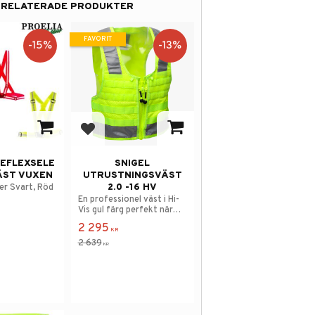
RELATERADE PRODUKTER
FAVORIT
15
%
13
%
 i favoriter
Lägg till i favoriter
REFLEXSELE
SNIGEL
ÄST VUXEN
UTRUSTNINGSVÄST
2.0 -16 HV
ger Svart, Röd
En professionel väst i Hi-
Vis gul färg perfekt när
man rör sig i trafiken.
2 295
KR
2 639
KR