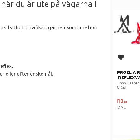
 när du är ute på vägarna i
s tydligt i trafiken gärna i kombination
Lägg till
reflex.
PROELIA 
ger eller efter önskemål.
REFLEXV
Finns i 3 fär
& Gul.
110
KR
129
KR