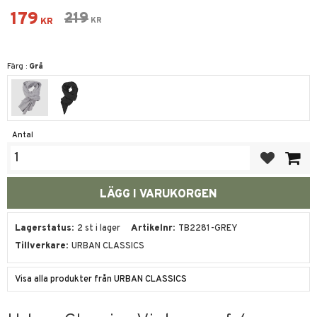
Nedsatt pris:
179
Ordinarie pris:
219
KR
KR
Färg :
Grå
Antal
Lägg till i fa
Lagerstatus
2 st i lager
Artikelnr
TB2281-GREY
Tillverkare
URBAN CLASSICS
Visa alla produkter från URBAN CLASSICS