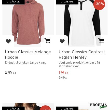
UTGÅENDE
UTGÅENDE
30
%
Lägg till i favoriter
Lägg till i favoriter
Urban Classics Melange
Urban Classics Contrast
Hoodie
Raglan Henley
Endast storleken Large kvar.
Utgående produkt, endast få
storlekar kvar.
249
174
KR
KR
249
KR
UTGÅENDE
UTGÅENDE