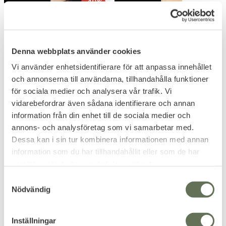
40
%
Denna webbplats använder cookies
Vi använder enhetsidentifierare för att anpassa innehållet
och annonserna till användarna, tillhandahålla funktioner
Lägg till i favoriter
Lägg till i favoriter
för sociala medier och analysera vår trafik. Vi
Urban Classics Dam
Innersocka Fodrad
vidarebefordrar även sådana identifierare och annan
Terry Mesh Tee
Halkskydd
information från din enhet till de sociala medier och
Svart/Vit
En socka perfekt vid jul.
annons- och analysföretag som vi samarbetar med.
Utgående produkt, endast få
Dessa kan i sin tur kombinera informationen med annan
storlekar kvar.
information som du har tillhandahållit eller som de har
119
KR
samlat in när du har använt deras tjänster.
199
KR
129
KR
S
Nödvändig
a
m
t
Inställningar