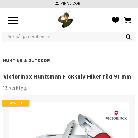
person
MINA SIDOR
Menu
FAVORIT
BASKE
HUNTING & OUTDOOR
Victorinox Huntsman Fickkniv Hiker röd 91 mm
13 verktyg.
FAVORITE