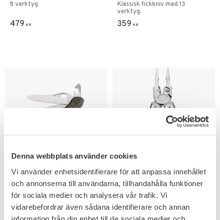
8 verktyg.
Klassisk fickkniv med 13
verktyg.
479
359
KR
KR
Denna webbplats använder cookies
Add to favorites
Add to favorites
Vi använder enhetsidentifierare för att anpassa innehållet
Victorinox Swiss Arme
Leatherman Surge
och annonserna till användarna, tillhandahålla funktioner
kniven 2008 Fällkniv
Multiverktyg
för sociala medier och analysera vår trafik. Vi
Olivgrön
21 verktyg.
vidarebefordrar även sådana identifierare och annan
Original schweizisk armékniv
information från din enhet till de sociala medier och
med 10 funktioner