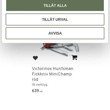
TILLÅT ALLA
FAVORITE
TILLÅT URVAL
AVVISA
Add to favorites
Victorinox Huntsman
Fickkniv MiniChamp
röd
18 verktyg.
639
KR