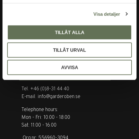
l
Visa detaljer
TILLÅT ALLA
TILLÅT URVAL
AVVISA
CONTACT US
Tel. +46 (0)8-31 44 40
E-mail. info@garderoben.se
Telephone hours:
Mon - Fri: 10.00 - 18.00
Sat: 11.00 - 16.00
Org.nr: 556960-3094