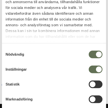
och annonserna till användarna, tillhandahålla funktioner
för sociala medier och analysera vår trafik. Vi
vidarebefordrar även sådana identifierare och annan
information från din enhet till de sociala medier och
PRENUMERERA & TA DEL AV VÅRA
annons- och analysföretag som vi samarbetar med.
ERBJUDANDEN!
Dessa kan i sin tur kombinera informationen med annan
information som du har tillhandahållit eller som de har
samlat in när du har använt deras tjänster.
S
Nödvändig
Dina personuppgifter behandlas i enlighet med vår
a
integritetspolicy
.
m
t
Inställningar
y
c
k
Statistik
e
s
Marknadsföring
v
a