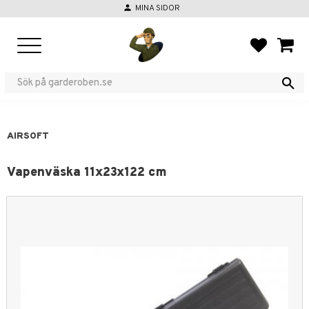
person
MINA SIDOR
Menu
FAVORIT
BASKE
AIRSOFT
Vapenväska 11x23x122 cm