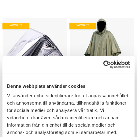
FAVORITE
FAVORITE
Add to favorites
Add to favorites
Denna webbplats använder cookies
Nödfilt Silver Survival
Mil-Tec US Regnponcho
Rescue Poncho
Olivgrön
Vi använder enhetsidentifierare för att anpassa innehållet
Ett måste att ha i bilen,
Lättvikts poncho bra även som
och annonserna till användarna, tillhandahålla funktioner
packning eller som prepping.
vindskydd.
för sociala medier och analysera vår trafik. Vi
63
276
KR
KR
vidarebefordrar även sådana identifierare och annan
information från din enhet till de sociala medier och
annons- och analysföretag som vi samarbetar med.