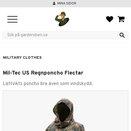
person
MINA SIDOR
Menu
FAVORIT
BASKE
MILITARY CLOTHES
Mil-Tec US Regnponcho Flectar
Lättvikts poncho bra även som vindskydd.