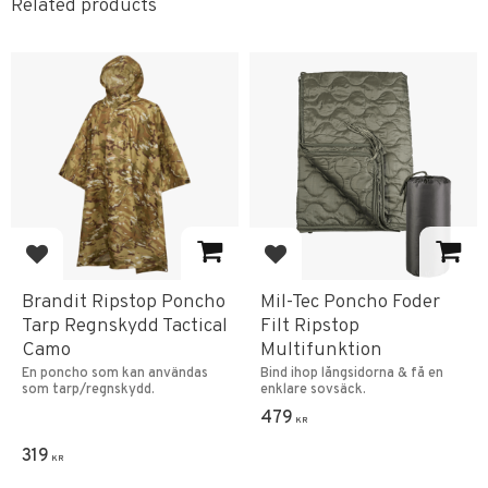
Related products
Add to favorites
Add to favorites
Brandit Ripstop Poncho
Mil-Tec Poncho Foder
Tarp Regnskydd Tactical
Filt Ripstop
Camo
Multifunktion
En poncho som kan användas
Bind ihop långsidorna & få en
som tarp/regnskydd.
enklare sovsäck.
479
KR
319
KR