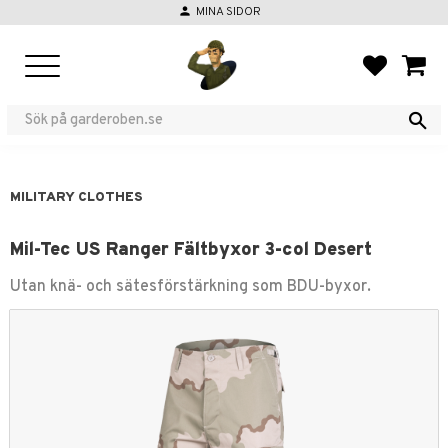
person
MINA SIDOR
Menu
FAVORIT
BASKE
MILITARY CLOTHES
Mil-Tec US Ranger Fältbyxor 3-col Desert
Utan knä- och sätesförstärkning som BDU-byxor.