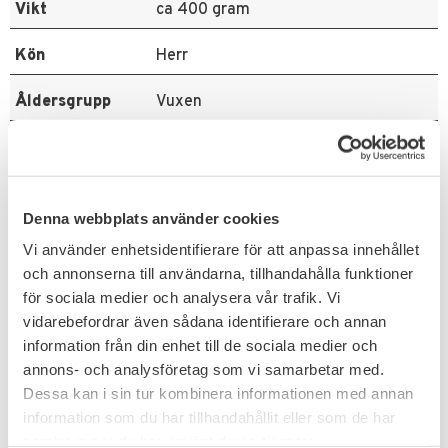
Vikt
ca 400 gram
Kön
Herr
Åldersgrupp
Vuxen
Färg
3 -färgad öken kamouflage
Material
80% Polyester, 20% Bomull
Denna webbplats använder cookies
Related products
Vi använder enhetsidentifierare för att anpassa innehållet
och annonserna till användarna, tillhandahålla funktioner
för sociala medier och analysera vår trafik. Vi
vidarebefordrar även sådana identifierare och annan
information från din enhet till de sociala medier och
annons- och analysföretag som vi samarbetar med.
Dessa kan i sin tur kombinera informationen med annan
information som du har tillhandahållit eller som de har
samlat in när du har använt deras tjänster.