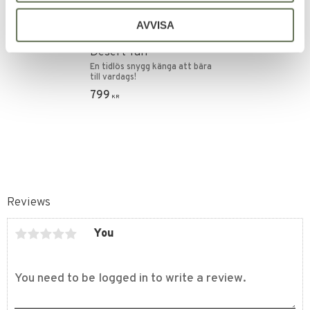
Add to favorites
AVVISA
G.I Panama Ökenkänga
Desert Tan
En tidlös snygg känga att bära
till vardags!
799
KR
Reviews
You