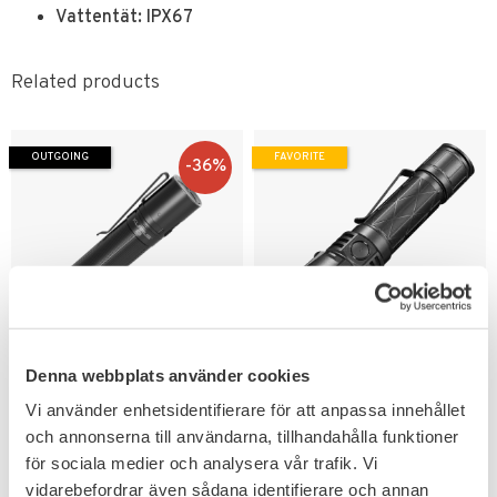
Vattentät: IPX67
Related products
OUTGOING
FAVORITE
36
%
Add to favorites
Add to favorites
Denna webbplats använder cookies
Klarus E3 High
Klarus XT21XPRO
Performance Ficklampa
Ficklampa 4400LM
Vi använder enhetsidentifierare för att anpassa innehållet
2200LM IPX8
4400 lumen med 336 meter
och annonserna till användarna, tillhandahålla funktioner
räckvidd.
2200 lumen som når upp till 230
för sociala medier och analysera vår trafik. Vi
meter.
vidarebefordrar även sådana identifierare och annan