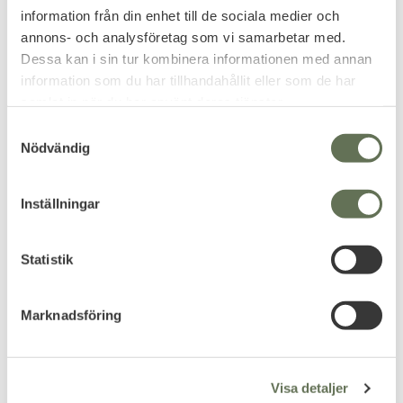
719
1 519
KR
KR
information från din enhet till de sociala medier och
1 116
KR
annons- och analysföretag som vi samarbetar med.
Dessa kan i sin tur kombinera informationen med annan
information som du har tillhandahållit eller som de har
samlat in när du har använt deras tjänster.
FAVORITE
S
Nödvändig
a
m
t
Inställningar
y
c
Add to favorites
k
Statistik
e
Klarus XT2CR PRO
s
Ficklampa 2100LM
Marknadsföring
v
240m IPX8
a
Ny updaterad version.
l
759
KR
Visa detaljer