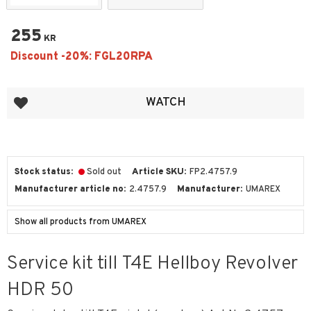
255
KR
Add to favorites
WATCH
Stock status
Sold out
Article SKU
FP2.4757.9
Manufacturer article no
2.4757.9
Manufacturer
UMAREX
Show all products from UMAREX
Service kit till T4E Hellboy Revolver
HDR 50