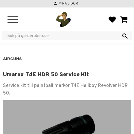
person
MINA SIDOR
Menu
FAVORIT
BASKE
AIRGUNS
Umarex T4E HDR 50 Service Kit
Service kit till paintball markör T4E Hellboy Revolver HDR
50.