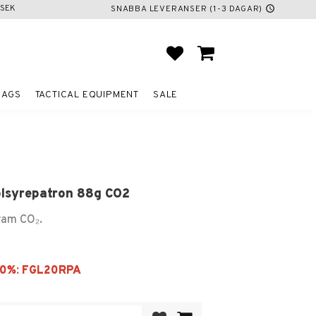
SEK
SNABBA LEVERANSER (1-3 DAGAR)
schedule
FAVORITES
BASKET
BAGS
TACTICAL EQUIPMENT
SALE
lsyrepatron 88g CO2
ram CO₂.
Add to favorites