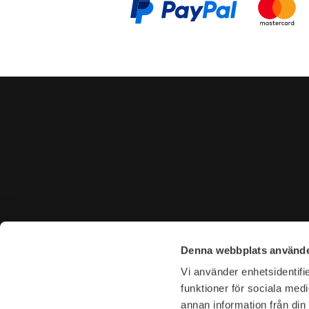
CONTACT US
VISIT U
Denna webbplats använde
Tel. +46 (0)8-31 44 40
Tegnérga
Vi använder enhetsidentifie
E-mail. info@garderoben.se
113 59 S
funktioner för sociala medi
annan information från din