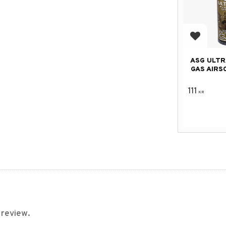
Add to f
ASG ULTR
GAS AIRS
111
KR