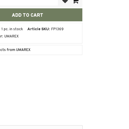
1 pc. in stock
Article SKU
FP1369
r
UMAREX
ducts from UMAREX