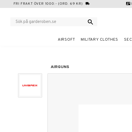
FRI FRAKT ÖVER 1000:- (ORD. 69 KR)
local_shipping
contact_mail
AIRSOFT
MILITARY CLOTHES
SEC
AIRGUNS