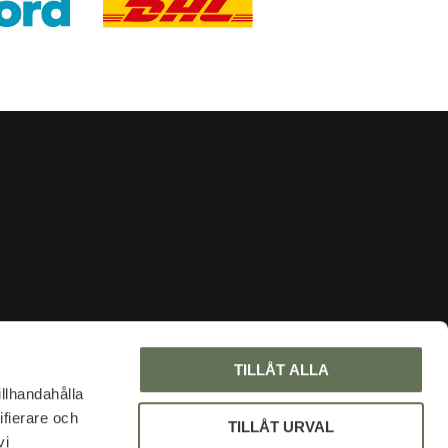
INFORMATION
TILLÅT ALLA
About us
illhandahålla
ifierare och
Faq
TILLÅT URVAL
vi
Blog