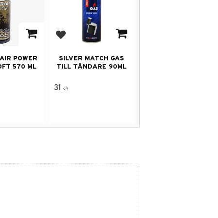
avorites
Add to favorites
AIR POWER
SILVER MATCH GAS
OFT 570 ML
TILL TÄNDARE 90ML
31
KR