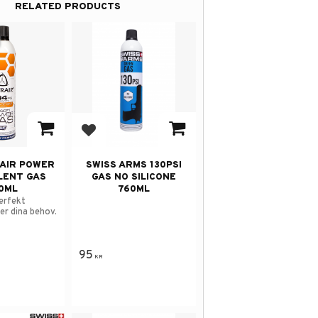
RELATED PRODUCTS
avorites
Add to favorites
AIR POWER
SWISS ARMS 130PSI
LENT GAS
GAS NO SILICONE
0ML
760ML
erfekt
er dina behov.
95
KR