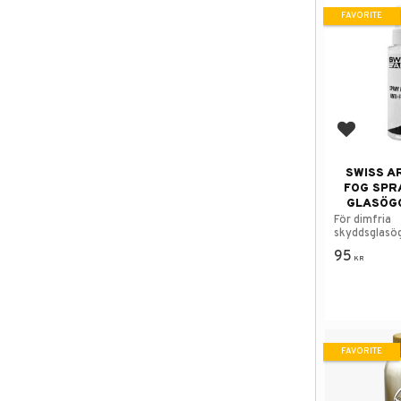
FAVORITE
Add to f
SWISS A
FOG SPR
GLASÖGO
För dimfria
skyddsglasö
95
KR
FAVORITE