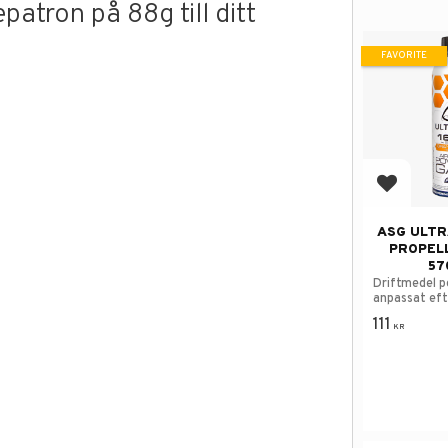
patron på 88g till ditt
FAVORITE
Add to f
ASG ULTR
PROPEL
57
Driftmedel p
anpassat eft
111
KR