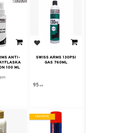
avorites
Add to favorites
RMS ANTI-
SWISS ARMS 130PSI
AYFLASKA
GAS 760ML
N 100 ML
gon.
95
KR
FAVORITE