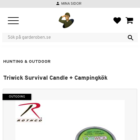
person
MINA SIDOR
Menu
FAVORIT
BASKE
HUNTING & OUTDOOR
Triwick Survival Candle + Campingkök
OUTGOING