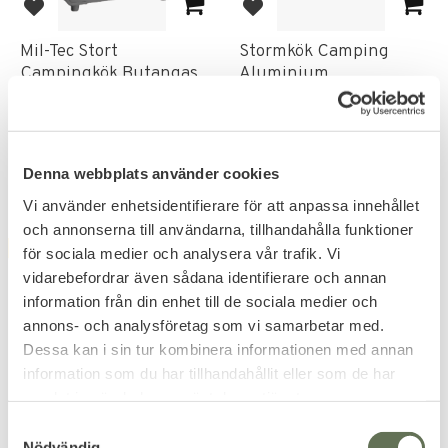
Add to favorites
Add to favorites
Mil-Tec Stort
Stormkök Camping
Campingkök Butangas
Aluminium
Kök med gasförbrukning 0,138
T-sprit ingår ej till detta
kg/h.
spritkök.
479
271
KR
KR
319
KR
Denna webbplats använder cookies
Vi använder enhetsidentifierare för att anpassa innehållet
och annonserna till användarna, tillhandahålla funktioner
FAVORITE
för sociala medier och analysera vår trafik. Vi
vidarebefordrar även sådana identifierare och annan
information från din enhet till de sociala medier och
annons- och analysföretag som vi samarbetar med.
Dessa kan i sin tur kombinera informationen med annan
information som du har tillhandahållit eller som de har
samlat in när du har använt deras tjänster.
Add to favorites
Add to favorites
S
Nödvändig