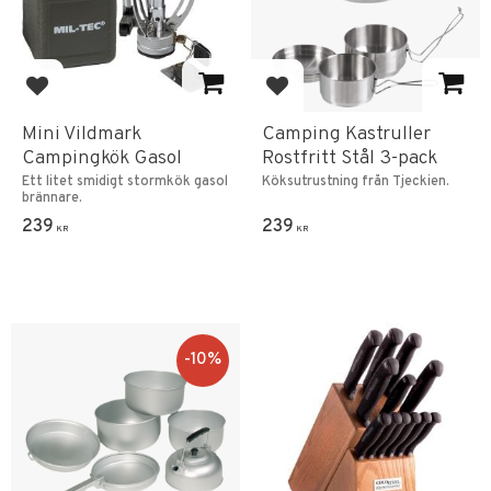
Add to favorites
Add to favorites
Mini Vildmark
Camping Kastruller
Campingkök Gasol
Rostfritt Stål 3-pack
Ett litet smidigt stormkök gasol
Köksutrustning från Tjeckien.
brännare.
239
239
KR
KR
10
%