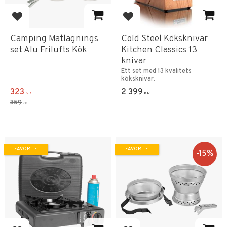
Add to favorites
Add to favorites
Camping Matlagnings
Cold Steel Köksknivar
set Alu Frilufts Kök
Kitchen Classics 13
knivar
Ett set med 13 kvalitets
köksknivar.
323
2 399
KR
KR
359
KR
FAVORITE
FAVORITE
15
%