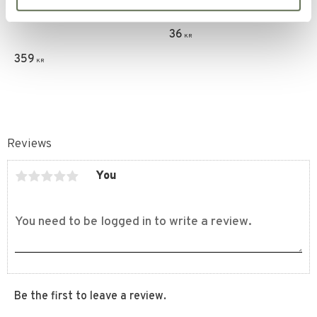
Gasol värmaren är perfekt för
10cm lång kemikalielampa som
att värma upp tältet eller
lyser upp till 6 timmar.
husvagn.
36
KR
359
KR
Reviews
You
Be the first to leave a review.