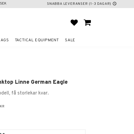
SEK
SNABBA LEVERANSER (1-3 DAGAR)
schedule
FAVORITES
BASKET
BAGS
TACTICAL EQUIPMENT
SALE
nktop Linne German Eagle
ell, få storlekar kvar.
 price:
ginal price:
KR