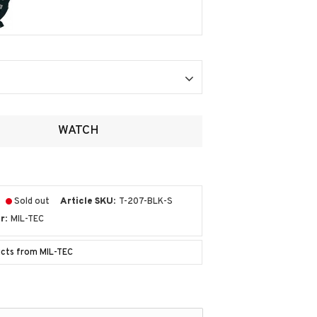
ites
WATCH
Sold out
Article SKU
T-207-BLK-S
r
MIL-TEC
ucts from MIL-TEC