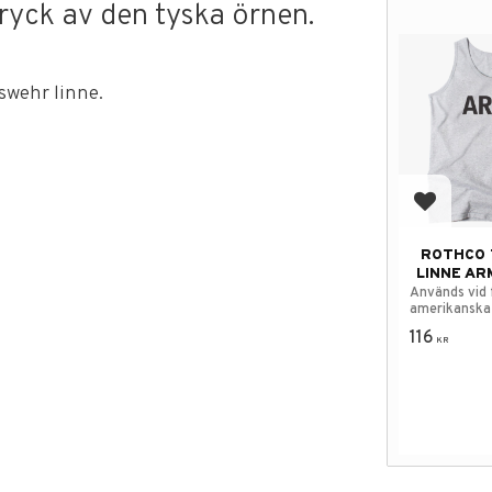
tryck av den tyska örnen.
swehr linne.
Add to f
ROTHCO 
LINNE AR
Används vid 
amerikanska 
116
KR