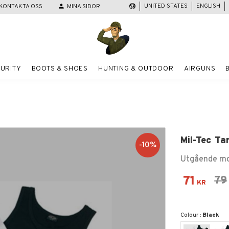
UNITED STATES
ENGLISH
KONTAKTA OSS
person
MINA SIDOR
URITY
BOOTS & SHOES
HUNTING & OUTDOOR
AIRGUNS
Mil-Tec Ta
10
%
Utgående mod
Reduced
71
Ori
79
KR
Colour :
Black