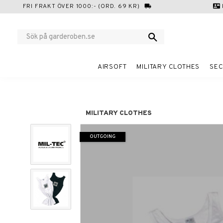
FRI FRAKT ÖVER 1000:- (ORD. 69 KR)
local_shipping
contact_mail
AIRSOFT
MILITARY CLOTHES
SEC
MILITARY CLOTHES
OUTGOING