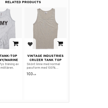
RELATED PRODUCTS
avorites
Add to favorites
TANK-TOP
VINTAGE INDUSTRIES
MY/MARINE
CRUZER TANK TOP
fys träning av
Skönt linne med normal
militären.
passform med 100%
bomull.
103
KR