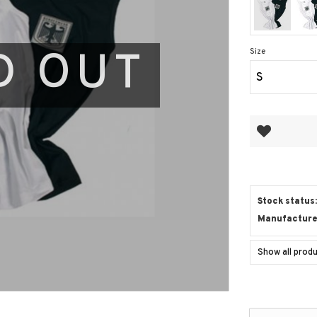
D OUT
Size
S
Add to favor
Stock status
Manufacture
Show all prod