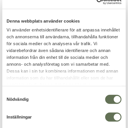
71
KR
Denna webbplats använder cookies
Vi använder enhetsidentifierare för att anpassa innehållet
FAVORITE
FAVORITE
och annonserna till användarna, tillhandahålla funktioner
för sociala medier och analysera vår trafik. Vi
vidarebefordrar även sådana identifierare och annan
information från din enhet till de sociala medier och
annons- och analysföretag som vi samarbetar med.
Dessa kan i sin tur kombinera informationen med annan
information som du har tillhandahållit eller som de har
Add to favorites
Add to favorites
samlat in när du har använt deras tjänster.
Mil-Tec Rostfri Mugg
Mil-Tec US Regnponcho
S
300ml
Olivgrön
Nödvändig
a
Lättvikts poncho bra även som
m
vindskydd.
t
55
276
Inställningar
KR
KR
y
c