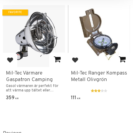
FAVORITE
Add to favorites
Add to favorites
Mil-Tec Värmare
Mil-Tec Ranger Kompass
Gaspatron Camping
Metall Olivgrön
Gasol värmaren är perfekt för
att värma upp tältet eller
husvagn.
359
111
KR
KR