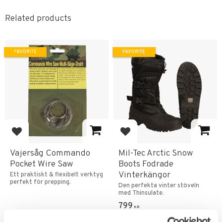
Related products
FAVORITE
FAVORITE
Add to favorites
Add to favorites
Vajersåg Commando
Mil-Tec Arctic Snow
Pocket Wire Saw
Boots Fodrade
Vinterkängor
Ett praktiskt & flexibelt verktyg
perfekt för prepping.
Den perfekta vinter stöveln
med Thinsulate.
799
KR