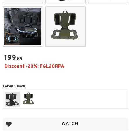
199
KR
Colour :
Black
Add to favorites
WATCH