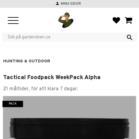
person
MINA SIDOR
Menu
FAVORIT
BASKE
HUNTING & OUTDOOR
Tactical Foodpack WeekPack Alpha
21 måltider, för att klara 7 dagar.
PACK