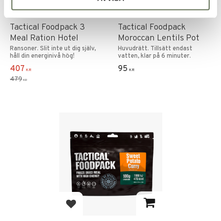
Add to favorites
Add to favorites
Tactical Foodpack 3
Tactical Foodpack
Meal Ration Hotel
Moroccan Lentils Pot
Ransoner. Slit inte ut dig själv,
Huvudrätt. Tillsätt endast
håll din energinivå hög!
vatten, klar på 6 minuter.
407
95
KR
KR
479
KR
Add to favorites