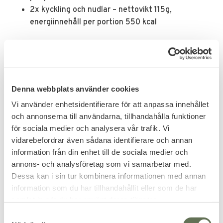
2x kyckling och nudlar – nettovikt 115g,
energiinnehåll per portion 550 kcal
Tactical Foodpack
Idén till Tactical Foodpack kom från en läkare i den
estniska specialstyrkan som i sitt dagliga arbete
Denna webbplats använder cookies
ställdes inför komplicerade tillstånd som satte både
Vi använder enhetsidentifierare för att anpassa innehållet
fysisk och psykisk hälsa på prov. Stunderna där man
och annonserna till användarna, tillhandahålla funktioner
kunde ta en paus och njuta av ett snabbt mellanmål i
för sociala medier och analysera vår trafik. Vi
sällskap med sina kamrater blev mer och mer
vidarebefordrar även sådana identifierare och annan
värdefulla. Särskilt när man behöver tillbringa långa
information från din enhet till de sociala medier och
perioder hemifrån.
annons- och analysföretag som vi samarbetar med.
Maten behöver både vara god, lätt att bära med sig
Dessa kan i sin tur kombinera informationen med annan
och kunna intas snabbt. Därför har vi skapat en
information som du har tillhandahållit eller som de har
samlat in när du har använt deras tjänster.
produktlinje som erbjuder lång hållbarhet utan
tillsatta konserveringsmedel eller tillsatser. Allt är
S