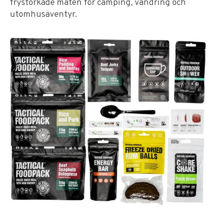
frystorkade maten för camping, vandring och
utomhusäventyr.