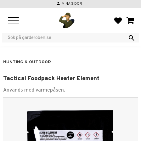
person
MINA SIDOR
Menu
FAVORIT
BASKE
HUNTING & OUTDOOR
Tactical Foodpack Heater Element
Används med värmepåsen.