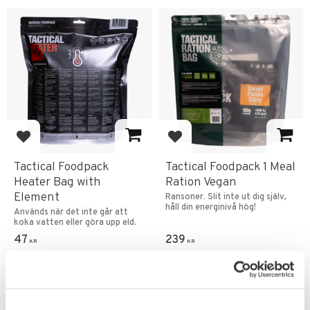
Add to favorites
Add to favorites
Tactical Foodpack
Tactical Foodpack 1 Meal
Heater Bag with
Ration Vegan
Element
Ransoner. Slit inte ut dig själv,
håll din energinivå hög!
Används när det inte går att
koka vatten eller göra upp eld.
47
239
KR
KR