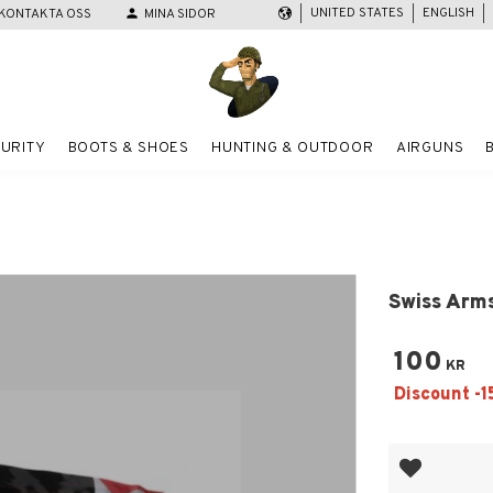
UNITED STATES
ENGLISH
KONTAKTA OSS
person
MINA SIDOR
URITY
BOOTS & SHOES
HUNTING & OUTDOOR
AIRGUNS
Swiss Arms
100
KR
Add to favor