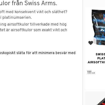
ulor från Swiss Arms.
rsoft med konsekvent vikt och släthet?
 i platinumserien.
ing airsoftkulor tillverkade med hög
atet är airsoftkulor som exakt vikt och
Add to f
oskopiskt släta för att minimera besvär med
SWIS
PLA
AIRSOFTK
111
KR