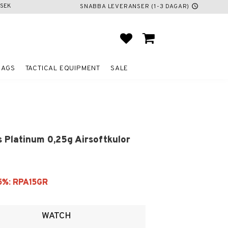
SEK
SNABBA LEVERANSER (1-3 DAGAR)
schedule
FAVORITES
BASKET
BAGS
TACTICAL EQUIPMENT
SALE
 Platinum 0,25g Airsoftkulor
ites
WATCH