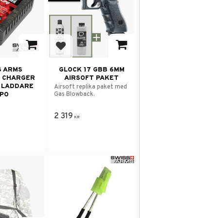
avorites
Add to favorites
S ARMS
GLOCK 17 GBB 6MM
 CHARGER
AIRSOFT PAKET
 LADDARE
Airsoft replika paket med
Gas Blowback.
IPO
2 319
KR