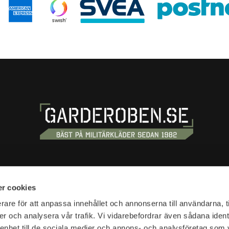
S
SHOPPING
r cookies
tan 20
Terms and conditions
rare för att anpassa innehållet och annonserna till användarna, t
tockholm
er och analysera vår trafik. Vi vidarebefordrar även sådana ident
Customer service
 enhet till de sociala medier och annons- och analysföretag som 