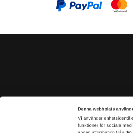
CONTACT US
VISIT U
Denna webbplats använde
Tel. +46 (0)8-31 44 40
Tegnérga
Vi använder enhetsidentifie
E-mail. info@garderoben.se
113 59 S
funktioner för sociala medi
annan information från din