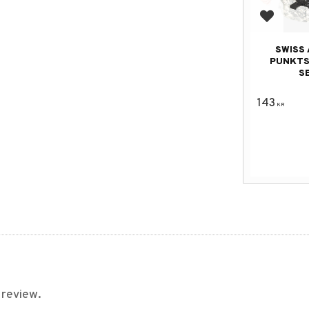
Add to f
SWISS 
PUNKTS
S
143
KR