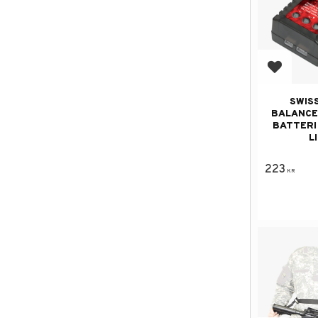
Add to f
SWIS
BALANCE
BATTERI
L
223
KR