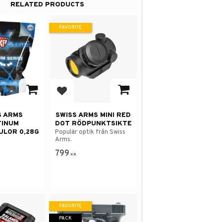
RELATED PRODUCTS
FAVORITE
avorites
Add to favorites
S ARMS
SWISS ARMS MINI RED
TINUM
DOT RÖDPUNKTSIKTE
ULOR 0,28G
Populär optik från Swiss
Arms.
799
KR
FAVORITE
PACK