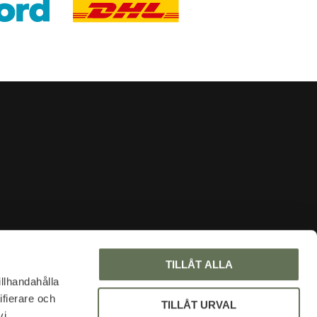
INFORMATION
TILLÅT ALLA
About us
illhandahålla
ifierare och
Faq
TILLÅT URVAL
vi