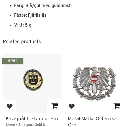
Färg: Blå/gul med guldfinish
Fäste: Fjärilslås
Vikt: 5 g
Related products
NYHET
Add to favorites
Add to favorites
Kavajnål Tre Kronor Pin
Metal Märke Österrike
Örn
Svensk Emaljpin i Guld &