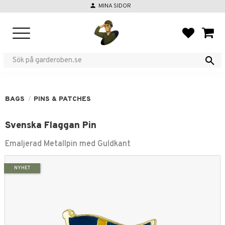
person
MINA SIDOR
Menu
FAVORIT
BASKE
BAGS
PINS & PATCHES
Svenska Flaggan Pin
Emaljerad Metallpin med Guldkant
NYHET