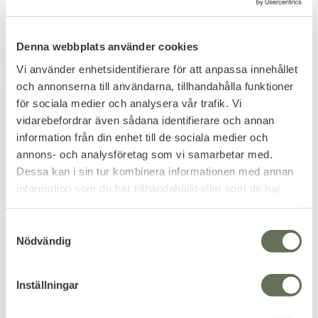
Denna webbplats använder cookies
Vi använder enhetsidentifierare för att anpassa innehållet
FAVORITE
och annonserna till användarna, tillhandahålla funktioner
för sociala medier och analysera vår trafik. Vi
vidarebefordrar även sådana identifierare och annan
information från din enhet till de sociala medier och
annons- och analysföretag som vi samarbetar med.
Dessa kan i sin tur kombinera informationen med annan
information som du har tillhandahållit eller som de har
Add to favorites
Add to favorites
samlat in när du har använt deras tjänster.
Rothco
Rothco Special Police
S
Handfängselnyckel
Badge Polisbricka
Nödvändig
a
Platt räfflad svivel med
Silver finish & fästes med pinnål
m
på baksida.
nyckelring
t
Inställningar
y
143
111
KR
KR
c