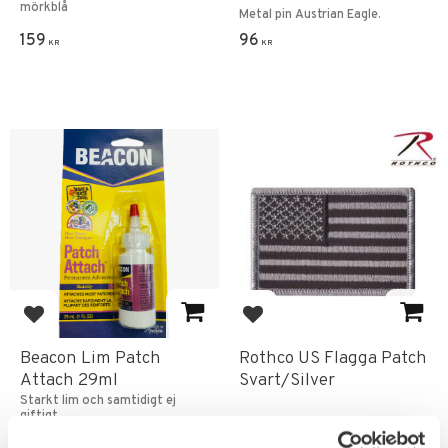
mörkblå
Metal pin Austrian Eagle.
159
96
KR
KR
Add to favorites
Add to favorites
Beacon Lim Patch
Rothco US Flagga Patch
Attach 29ml
Svart/Silver
Starkt lim och samtidigt ej
giftigt.
159
55
KR
KR