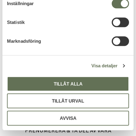
t
207
KR
Inställningar
y
c
k
Statistik
e
Reviews
s
Marknadsföring
v
You
a
l
Visa detaljer
TILLÅT ALLA
Be the first to leave a review.
TILLÅT URVAL
AVVISA
PRENUMERERA & TA DEL AV VÅRA