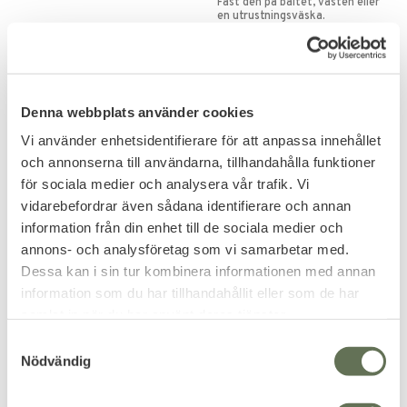
Fäst den på bältet, västen eller
en utrustningsväska.
151
119
KR
KR
135
KR
Denna webbplats använder cookies
Vi använder enhetsidentifierare för att anpassa innehållet
12
%
och annonserna till användarna, tillhandahålla funktioner
för sociala medier och analysera vår trafik. Vi
vidarebefordrar även sådana identifierare och annan
information från din enhet till de sociala medier och
annons- och analysföretag som vi samarbetar med.
Dessa kan i sin tur kombinera informationen med annan
information som du har tillhandahållit eller som de har
Add to favorites
samlat in när du har använt deras tjänster.
Snigel Dubbel funktion
S
Handskhållare 09
Nödvändig
a
m
182
KR