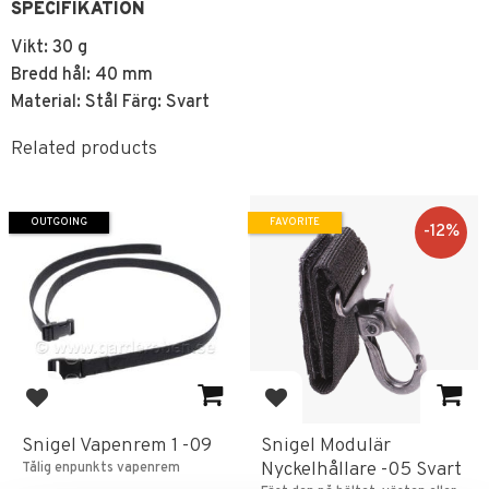
SPECIFIKATION
Vikt: 30 g
Bredd hål: 40 mm
Material: Stål Färg: Svart
Related products
OUTGOING
FAVORITE
12
%
Add to favorites
Add to favorites
Snigel Vapenrem 1 -09
Snigel Modulär
Nyckelhållare -05 Svart
Tålig enpunkts vapenrem