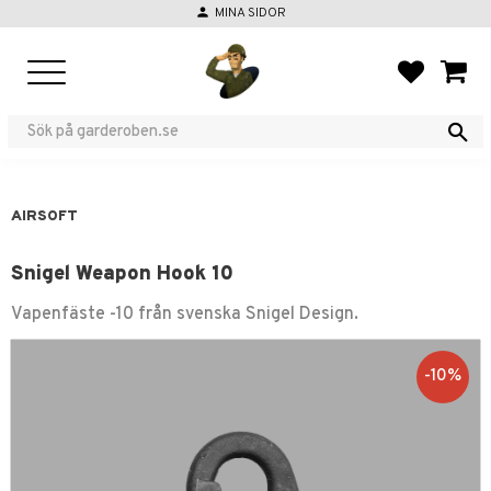
person
MINA SIDOR
Menu
FAVORIT
BASKE
AIRSOFT
Snigel Weapon Hook 10
Vapenfäste -10 från svenska Snigel Design.
10
%