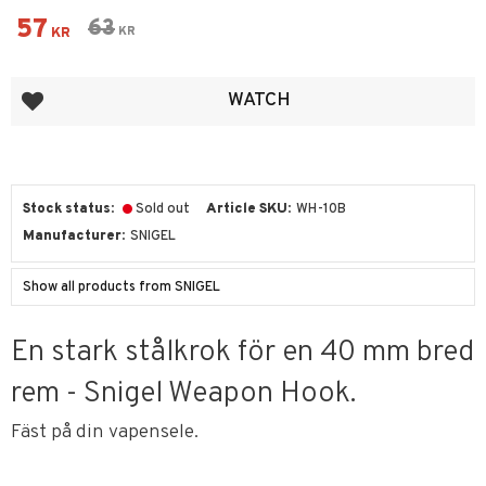
Reduced price:
57
Original price:
63
KR
KR
Add to favorites
WATCH
Stock status
Sold out
Article SKU
WH-10B
Manufacturer
SNIGEL
Show all products from SNIGEL
En stark stålkrok för en 40 mm bred
rem - Snigel Weapon Hook.
Fäst på din vapensele.