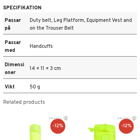
SPECIFIKATION
Passar
Duty belt, Leg Platform, Equipment Vest and
på
on the Trouser Belt
Passar
Handcuffs
med
Dimensi
14 × 11 × 3 cm
oner
Vikt
50 g
Related products
12
%
12
%