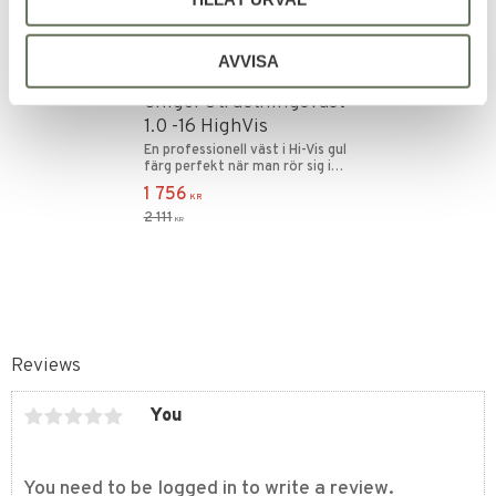
AVVISA
Add to favorites
Snigel Utrustningsväst
1.0 -16 HighVis
En professionell väst i Hi-Vis gul
färg perfekt när man rör sig i
trafiken.
1 756
KR
2 111
KR
Reviews
You