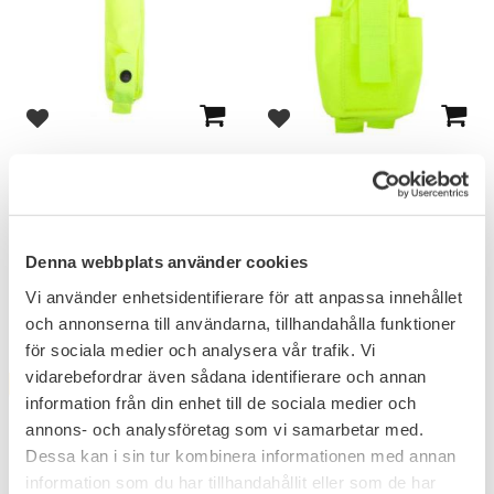
Add to favorites
Add to favorites
Snigel Teleskop Batong
Snigel Radio Pouch -15
Hållare HighVis Gul
HighVis Gul
Passar de flesta
teleskopbatonger.
260
281
Denna webbplats använder cookies
KR
KR
295
319
KR
KR
Vi använder enhetsidentifierare för att anpassa innehållet
och annonserna till användarna, tillhandahålla funktioner
för sociala medier och analysera vår trafik. Vi
vidarebefordrar även sådana identifierare och annan
FAVORITE
FAVORITE
12
%
13
%
information från din enhet till de sociala medier och
annons- och analysföretag som vi samarbetar med.
Dessa kan i sin tur kombinera informationen med annan
information som du har tillhandahållit eller som de har