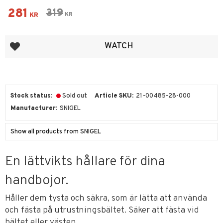
Reduced price:
281
Original price:
319
KR
KR
Add to favorites
WATCH
Stock status
Sold out
Article SKU
21-00485-28-000
Manufacturer
SNIGEL
Show all products from SNIGEL
En lättvikts hållare för dina
handbojor.
Håller dem tysta och säkra, som är lätta att använda
och fästa på utrustningsbältet. Säker att fästa vid
bältet eller västen.