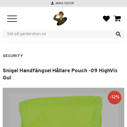
person
MINA SIDOR
Menu
FAVORIT
BASKE
SECURITY
Snigel Handfängsel Hållare Pouch -09 HighVis
Gul
12
%