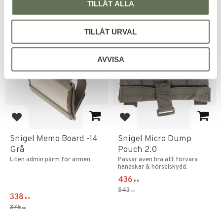
TILLÅT ALLA
TILLÅT URVAL
FAVORITE
FAVORITE
10
%
20
%
AVVISA
Add to favorites
Add to favorites
Snigel Memo Board -14
Snigel Micro Dump
Grå
Pouch 2.0
Liten admin pärm för armen.
Passar även bra att förvara
handskar & hörselskydd.
436
KR
543
KR
338
KR
375
KR