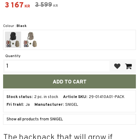
Reduced price:
3 167
Original price:
3 599
KR
KR
Colour :
Black
Quantity
Add to favor
Stock status
2 pc. in stock
Article SKU
29-01410A01-PACK
Fri frakt
Ja
Manufacturer
SNIGEL
Show all products from SNIGEL
The backpack that will grow if