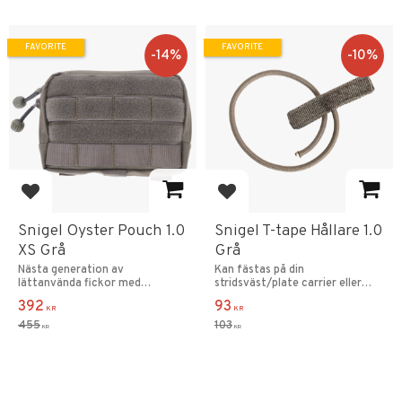
FAVORITE
FAVORITE
14
%
10
%
Add to favorites
Add to favorites
Snigel Oyster Pouch 1.0
Snigel T-tape Hållare 1.0
XS Grå
Grå
Nästa generation av
Kan fästas på din
lättanvända fickor med
stridsväst/plate carrier eller
dragkedja.
väska.
392
93
KR
KR
455
103
KR
KR