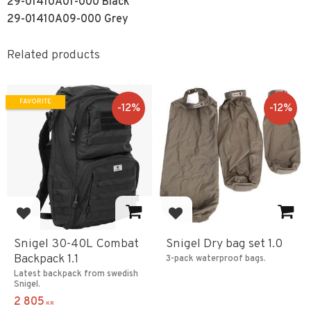
29-01410A01-000 Black
29-01410A09-000 Grey
Related products
FAVORITE
12
%
12
%
Add to favorites
Add to favorites
Snigel 30-40L Combat
Snigel Dry bag set 1.0
Backpack 1.1
3-pack waterproof bags.
Latest backpack from swedish
Snigel.
2 805
KR