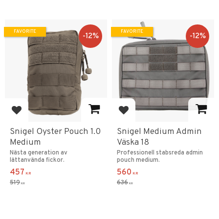
FAVORITE
FAVORITE
12
%
12
%
Add to favorites
Add to favorites
Snigel Oyster Pouch 1.0
Snigel Medium Admin
Medium
Väska 18
Nästa generation av
Professionell stabsreda admin
lättanvända fickor.
pouch medium.
457
560
KR
KR
519
636
KR
KR