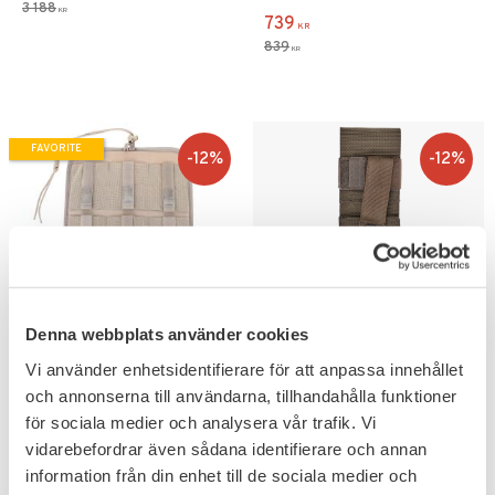
3 188
KR
739
KR
839
KR
FAVORITE
12
%
12
%
Denna webbplats använder cookies
Add to favorites
Add to favorites
Vi använder enhetsidentifierare för att anpassa innehållet
Snigel 30L Insert Wall
Snigel Trauma Shears
och annonserna till användarna, tillhandahålla funktioner
-10 Grey
Holder 1.0 Grå
för sociala medier och analysera vår trafik. Vi
The wall provides additional
Enkel MOLLE ficka för sax.
order & storage space.
vidarebefordrar även sådana identifierare och annan
700
295
KR
KR
information från din enhet till de sociala medier och
796
335
KR
KR