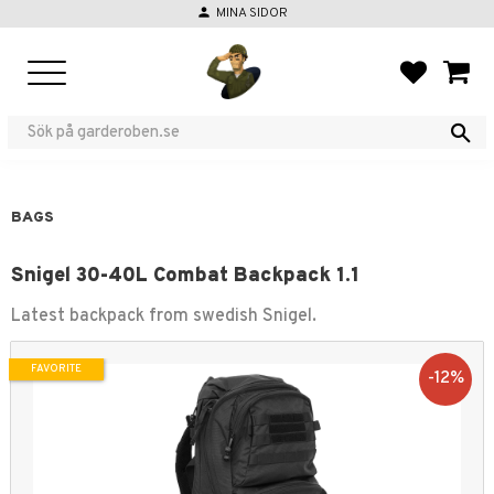
person
MINA SIDOR
Menu
FAVORIT
BASKE
BAGS
Snigel 30-40L Combat Backpack 1.1
Latest backpack from swedish Snigel.
FAVORITE
12
%