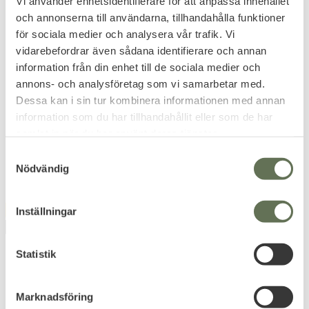
Vi använder enhetsidentifierare för att anpassa innehållet
och annonserna till användarna, tillhandahålla funktioner
för sociala medier och analysera vår trafik. Vi
Add to favorites
Add to favorites
vidarebefordrar även sådana identifierare och annan
Camo Tejp
Swiss Arms Platinum
information från din enhet till de sociala medier och
Självhäftande 50mm
Airsoftkulor 0,28g
annons- och analysföretag som vi samarbetar med.
4,5m Woodland
Dessa kan i sin tur kombinera informationen med annan
information som du har tillhandahållit eller som de har
79
111
samlat in när du har använt deras tjänster.
KR
KR
S
Nödvändig
a
m
t
Inställningar
FAVORITE
FAVORITE
y
QUANTITY DISCOUNT
c
k
Statistik
e
s
Marknadsföring
v