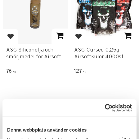
Add to favorites
Add to favorites
ASG Siliconolja och
ASG Cursed 0,25g
smörjmedel för Airsoft
Airsoftkulor 4000st
76
127
KR
KR
Denna webbplats använder cookies