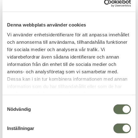
FUNKTION
Bekvämt polyester / spandexmaterial är byggt för
Denna webbplats använder cookies
träning med hög uthållighet som yoga och löpning,
men ändå mjuk och bekväm för att slappa
Vi använder enhetsidentifierare för att anpassa innehållet
Fickor placerade på vänster och höger lår Förvarar
och annonserna till användarna, tillhandahålla funktioner
bekvämt nycklar, pengar och mobiltelefon
för sociala medier och analysera vår trafik. Vi
vidarebefordrar även sådana identifierare och annan
4-vägs stretchdesign rör sig med dig
information från din enhet till de sociala medier och
Snabbtorrt tyg är utformat för att ge fukt bort från
annons- och analysföretag som vi samarbetar med.
kroppen och håller dig sval och torr
Dessa kan i sin tur kombinera informationen med annan
Strömlinjeformade passformskonturer till kroppen
information som du har tillhandahållit eller som de har
samlat in när du har använt deras tjänster.
S
SPECIFIKATION
Nödvändig
a
Kön: Dam
m
Åldersgrupp: Vuxen
t
Inställningar
Material:
90 polyester 10 Spandex
y