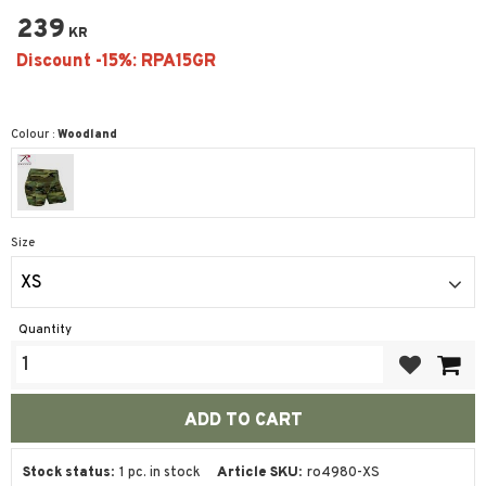
239
KR
Colour :
Woodland
Size
XS
Quantity
Add to favor
Stock status
1 pc. in stock
Article SKU
ro4980-XS