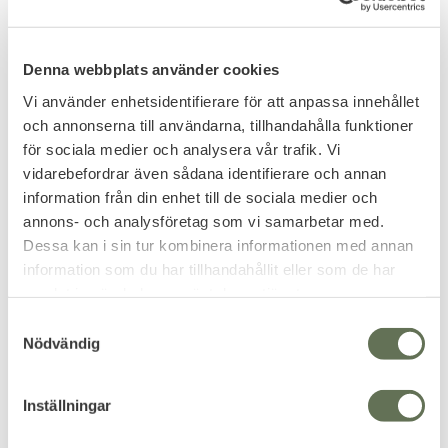
Denna webbplats använder cookies
Vi använder enhetsidentifierare för att anpassa innehållet
och annonserna till användarna, tillhandahålla funktioner
för sociala medier och analysera vår trafik. Vi
vidarebefordrar även sådana identifierare och annan
information från din enhet till de sociala medier och
Add to favorites
Add to favorites
annons- och analysföretag som vi samarbetar med.
Dessa kan i sin tur kombinera informationen med annan
Brandit Hurricane
Mil-Tec Tactical
information som du har tillhandahållit eller som de har
Men's Softshell Jacket
Notebook Waterproof
samlat in när du har använt deras tjänster.
All weather notebook
waterproof coating stands rain.
S
559
55
KR
KR
Nödvändig
a
m
t
Inställningar
y
c