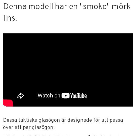
Denna modell har en "smoke" mörk
lins.
Dessa taktiska glasögon är designade för att passa
över ett par glasögon.