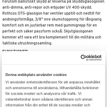
Förutom ballistiskt skydd är linserna på skyddsglasögonen
anti-dimma, anti-repor och erbjuder UV 400-skydd.
Rothcos OTG-glasögon har ventiler upptill och nedtill för
andningsförmåga, 3/8" inre skumstoppning för långvarig
komfort och en justerbar rem med gummigrepp för en
perfekt och säker passform också. Skjutglasögonen
kommer att vara ett bra komplement till din militära och
taktiska utrustningssamling.
FUNKTIONER
Glasögon är inställda på militära (MIL-DTL-43511D)
och ANSI-Z87-1 (American National Standards
Institute) standarder för skydd mot ballistiska
Denna webbplats använder cookies
glasögon
Vi använder enhetsidentifierare för att anpassa innehållet
OTG-glasögonen (Over The Glasses) är designade för
och annonserna till användarna, tillhandahålla funktioner
att passa över dina receptbelagda glasögon eller
för sociala medier och analysera vår trafik. Vi
solglasögon med en 7/8 tums öppning på varje sida
vidarebefordrar även sådana identifierare och annan
2 mm tjocka polykarbonat linser mot dimma och
information från din enhet till de sociala medier och