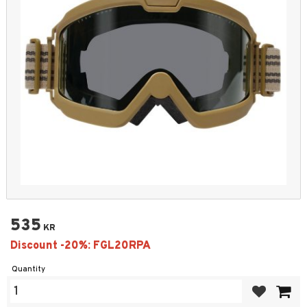
535
KR
Quantity
Add to favor