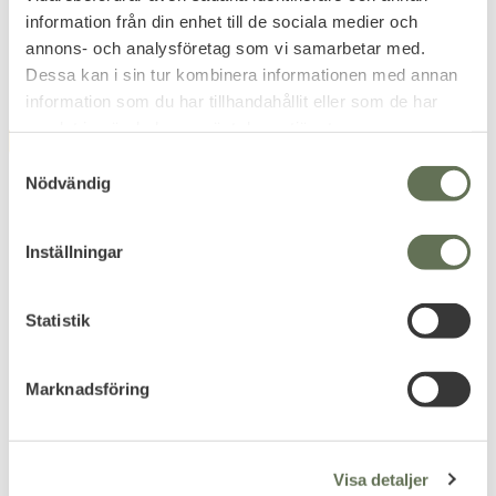
239
239
information från din enhet till de sociala medier och
KR
KR
annons- och analysföretag som vi samarbetar med.
Dessa kan i sin tur kombinera informationen med annan
information som du har tillhandahållit eller som de har
samlat in när du har använt deras tjänster.
FAVORITE
S
Nödvändig
a
m
t
Inställningar
y
c
k
Statistik
Add to favorites
Add to favorites
e
ASG Holster STI CZ
Max Fuchs Benhölster
s
STEYR Svart
Justerbar Höger Coyote
Marknadsföring
v
Ambidextrous hölster med
a
magasin ficka.
l
239
279
KR
KR
Visa detaljer