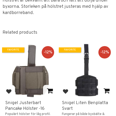
Hölstret är bekvämt att bära och lätt att dölja under
byxorna. Storleken på hölstret justeras med hjälp av
kardborreband.
Related products
FAVORITE
FAVORITE
12
%
12
%
Add to favorites
Add to favorites
Snigel Justerbart
Snigel Liten Benplatta
Pancake Hölster -16
Svart
Populärt hölster för låg profil.
Fungerar på både byxbälte &