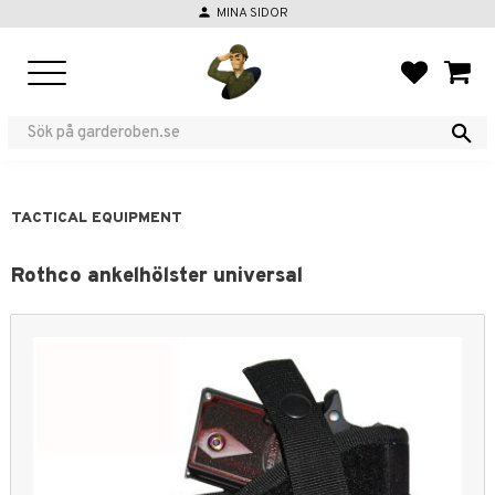
person
MINA SIDOR
Menu
FAVORIT
BASKE
TACTICAL EQUIPMENT
Rothco ankelhölster universal