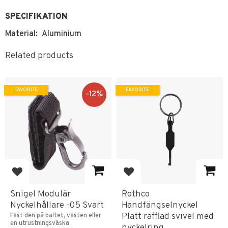
SPECIFIKATION
Material: Aluminium
Related products
FAVORITE
FAVORITE
12
%
Add to favorites
Add to favorites
Snigel Modulär
Rothco
Nyckelhållare -05 Svart
Handfängselnyckel
Platt räfflad svivel med
Fäst den på bältet, västen eller
en utrustningsväska.
nyckelring