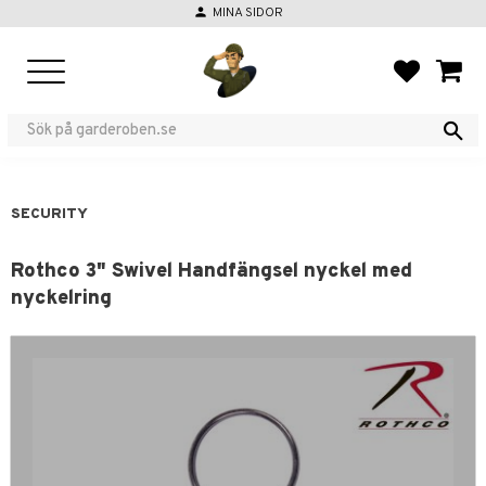
person
MINA SIDOR
Menu
FAVORIT
BASKE
SECURITY
Rothco 3" Swivel Handfängsel nyckel med
nyckelring