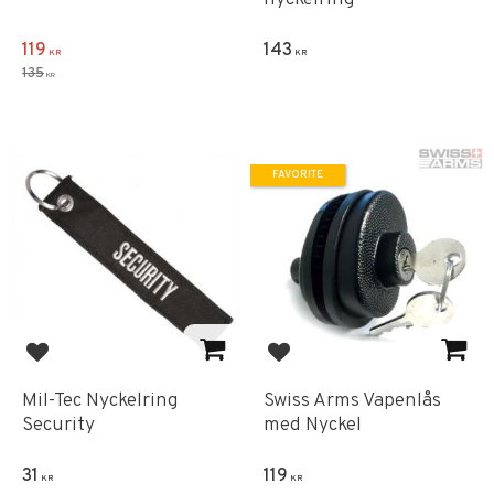
119
143
KR
KR
135
KR
FAVORITE
Add to favorites
Add to favorites
Mil-Tec Nyckelring
Swiss Arms Vapenlås
Security
med Nyckel
31
119
KR
KR