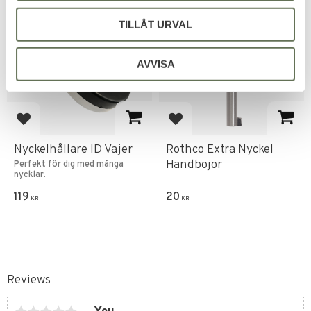
FAVORITE
TILLÅT URVAL
AVVISA
Add to favorites
Add to favorites
Nyckelhållare ID Vajer
Rothco Extra Nyckel
Handbojor
Perfekt för dig med många
nycklar.
119
20
KR
KR
Reviews