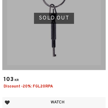
SOLD OUT
103
KR
Add to favorites
WATCH