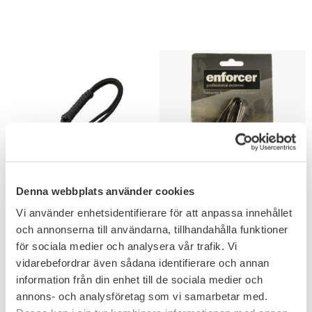
Add to favorites
Add to favorites
Denna webbplats använder cookies
Paracord
Enforcer Taktisk
Vi använder enhetsidentifierare för att anpassa innehållet
funktionsarmband
Nyckelhållare
och annonserna till användarna, tillhandahålla funktioner
nyckelring
för sociala medier och analysera vår trafik. Vi
vidarebefordrar även sådana identifierare och annan
55
151
KR
KR
information från din enhet till de sociala medier och
annons- och analysföretag som vi samarbetar med.